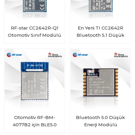
RF-star CC2642R-Q1
En Yeni TI CC2642R
Otomotiv Sınıf Modülü
Bluetooth 5.1 Düşük
Araçlar için Bluetooth
Enerji Modülü RF-BM-
Alıcı-Verici
2642B1
Otomotiv RF-BM-
Bluetooth 5.0 Düşük
4077B2 için BLE5.0
Enerji Modülü
CC2640R2F-Q1
CC2640R2FRSM RF-