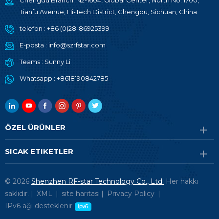
Chengdu Branch: N2-1604, Global Center, North No. 1700,
Tianfu Avenue, Hi-Tech District, Chengdu, Sichuan, China
telefon :
+86 (0)28-86925399
E-posta :
info@szrfstar.com
Teams :
Sunny Li
Whatsapp :
+8618190842785
ÖZEL ÜRÜNLER
SICAK ETIKETLER
© 2026
Shenzhen RF-star Technology Co., Ltd.
Her hakkı
saklıdır. |
XML
|
site haritası
|
Privacy Policy
|
IPv6 ağı desteklenir