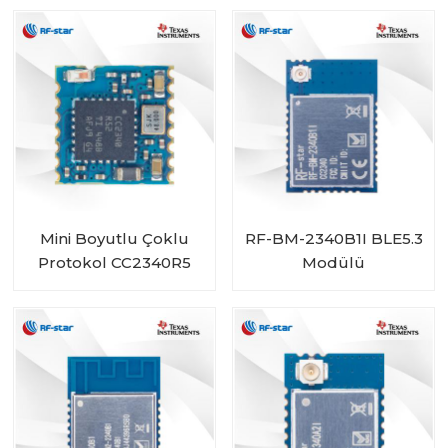
Modülü
BM-4044B5
Mini Boyutlu Çoklu
RF-BM-2340B1I BLE5.3
Protokol CC2340R5
Modülü
Modülü RF-BM-
2340C2