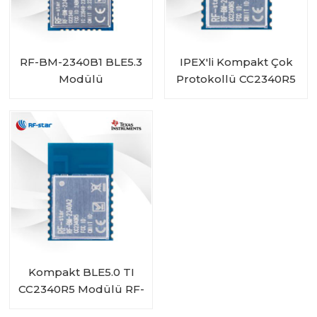
RF-BM-2340B1 BLE5.3
IPEX'li Kompakt Çok
Modülü
Protokollü CC2340R5
Modülü RF-BM-
2340A2I
Kompakt BLE5.0 TI
CC2340R5 Modülü RF-
BM-2340A2