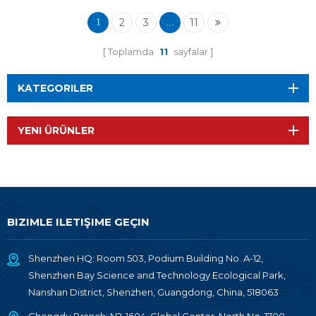
2
3
11
1
...
Toplamda
11
sayfalar
KATEGORILER
YENI ÜRÜNLER
BIZIMLE ILETIŞIME GEÇIN
Shenzhen HQ: Room 503, Podium Building No. A-12,
Shenzhen Bay Science and Technology Ecological Park,
Nanshan District, Shenzhen, Guangdong, China, 518063