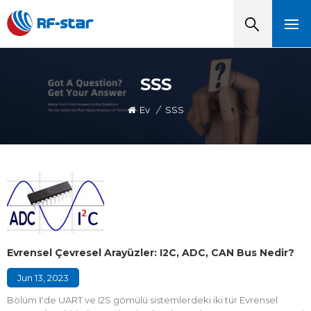
SSS
Ev
/
SSS
Evrensel Çevresel Arayüzler: I2C, ADC, CAN Bus Nedir?
Jun 13, 2023
Bölüm Ⅰ'de UART ve I2S gömülü sistemlerdeki iki tür Evrensel