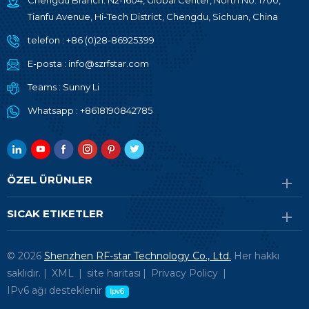
Chengdu Branch: N2-1604, Global Center, North No. 1700,
Tianfu Avenue, Hi-Tech District, Chengdu, Sichuan, China
telefon :
+86 (0)28-86925399
E-posta :
info@szrfstar.com
Teams :
Sunny Li
Whatsapp :
+8618190842785
ÖZEL ÜRÜNLER
SICAK ETIKETLER
© 2026
Shenzhen RF-star Technology Co., Ltd.
Her hakkı
saklıdır. |
XML
|
site haritası
|
Privacy Policy
|
IPv6 ağı desteklenir