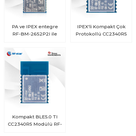
PA ve IPEX entegre
IPEX'li Kompakt Çok
RF-BM-2652P2I ile
Protokollü CC2340R5
Çoklu Protokol
Modülü RF-BM-
Modülü CC2652P
2340A2I
Kompakt BLE5.0 TI
CC2340R5 Modülü RF-
BM-2340A2