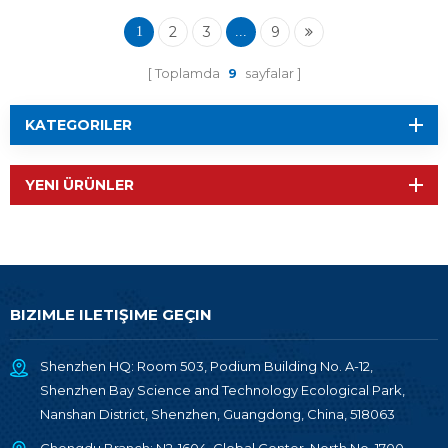
2
3
9
1
...
Toplamda
9
sayfalar
KATEGORILER
YENI ÜRÜNLER
BIZIMLE ILETIŞIME GEÇIN
Shenzhen HQ: Room 503, Podium Building No. A-12,
Shenzhen Bay Science and Technology Ecological Park,
Nanshan District, Shenzhen, Guangdong, China, 518063