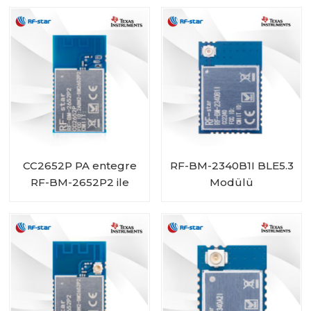
2340C2
CC2652P PA entegre
RF-BM-2340B1I BLE5.3
RF-BM-2652P2 ile
Modülü
Çoklu Protokol
Modülü