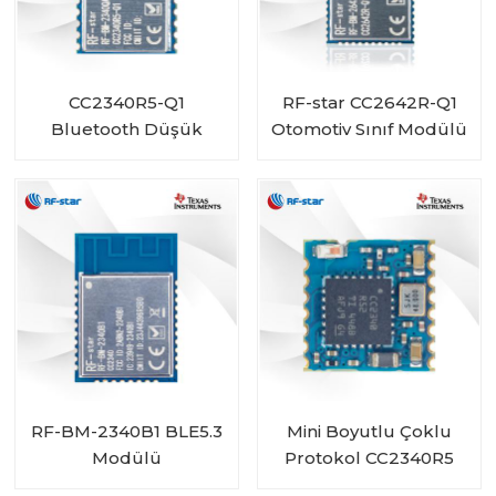
CC2340R5-Q1
RF-star CC2642R-Q1
Bluetooth Düşük
Otomotiv Sınıf Modülü
Enerjili Kablosuz
Araçlar için Bluetooth
Otomotiv Modülü RF-
Alıcı-Verici
BM-2340QB1
RF-BM-2340B1 BLE5.3
Mini Boyutlu Çoklu
Modülü
Protokol CC2340R5
Modülü RF-BM-