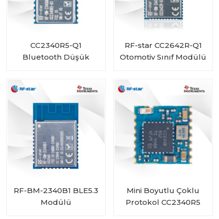
CC2340R5-Q1
RF-star CC2642R-Q1
Bluetooth Düşük
Otomotiv Sınıf Modülü
Enerjili Kablosuz
Araçlar için Bluetooth
Otomotiv Modülü RF-
Alıcı-Verici
BM-2340QB1
RF-BM-2340B1 BLE5.3
Mini Boyutlu Çoklu
Modülü
Protokol CC2340R5
Modülü RF-BM-