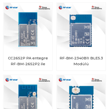
2340C2
CC2652P PA entegre
RF-BM-2340B1I BLE5.3
RF-BM-2652P2 ile
Modülü
Çoklu Protokol
Modülü