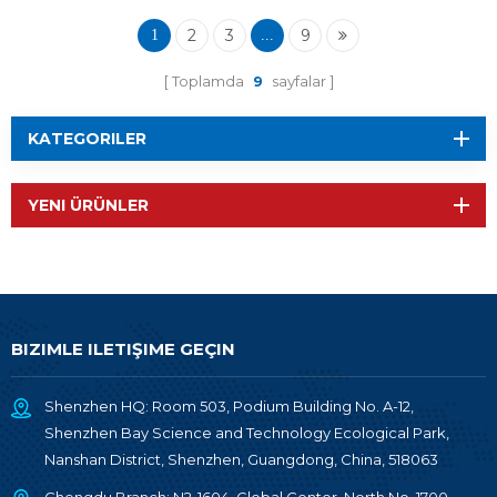
2
3
9
1
...
Toplamda
9
sayfalar
KATEGORILER
YENI ÜRÜNLER
BIZIMLE ILETIŞIME GEÇIN
Shenzhen HQ: Room 503, Podium Building No. A-12,
Shenzhen Bay Science and Technology Ecological Park,
Nanshan District, Shenzhen, Guangdong, China, 518063