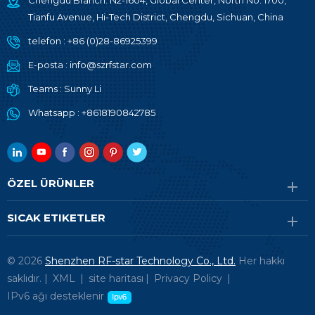
Chengdu Branch: N2-1604, Global Center, North No. 1700,
Tianfu Avenue, Hi-Tech District, Chengdu, Sichuan, China
telefon :
+86 (0)28-86925399
E-posta :
info@szrfstar.com
Teams :
Sunny Li
Whatsapp :
+8618190842785
ÖZEL ÜRÜNLER
SICAK ETIKETLER
© 2026
Shenzhen RF-star Technology Co., Ltd.
Her hakkı
saklıdır. |
XML
|
site haritası
|
Privacy Policy
|
IPv6 ağı desteklenir