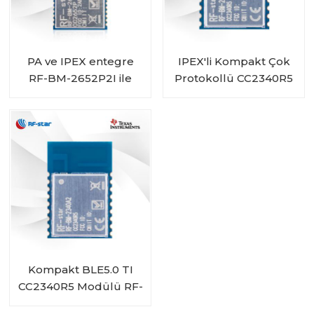
PA ve IPEX entegre
IPEX'li Kompakt Çok
RF-BM-2652P2I ile
Protokollü CC2340R5
Çoklu Protokol
Modülü RF-BM-
Modülü CC2652P
2340A2I
Kompakt BLE5.0 TI
CC2340R5 Modülü RF-
BM-2340A2