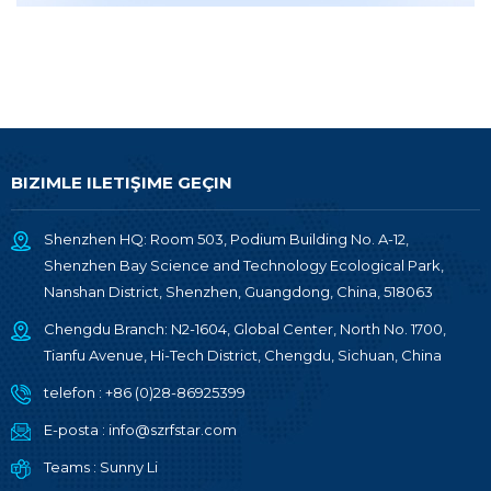
BIZIMLE ILETIŞIME GEÇIN
Shenzhen HQ: Room 503, Podium Building No. A-12,
Shenzhen Bay Science and Technology Ecological Park,
Nanshan District, Shenzhen, Guangdong, China, 518063
Chengdu Branch: N2-1604, Global Center, North No. 1700,
Tianfu Avenue, Hi-Tech District, Chengdu, Sichuan, China
telefon :
+86 (0)28-86925399
E-posta :
info@szrfstar.com
Teams :
Sunny Li