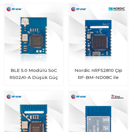
4044B4
BLE 5.0 Modülü SoC
Nordic nRF52810 Çip
RS02A1-A Düşük Güç
RF-BM-ND08C ile
Uzun Mesafe
Gömülü Bluetooth 5.0
RSBRS02AI
Modülü