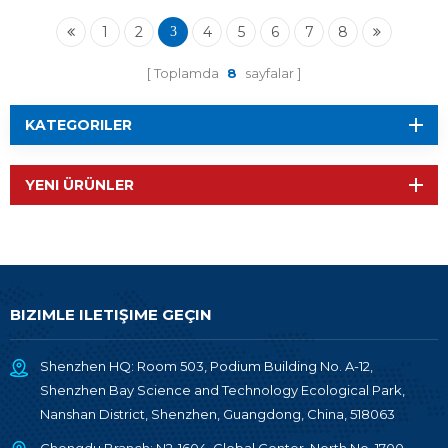
Geçidi RF-DG-22A
1
2
4
5
6
7
8
3
Toplamda
8
sayfalar
KATEGORILER
YENI ÜRÜNLER
BIZIMLE ILETIŞIME GEÇIN
Shenzhen HQ: Room 503, Podium Building No. A-12,
Shenzhen Bay Science and Technology Ecological Park,
Nanshan District, Shenzhen, Guangdong, China, 518063