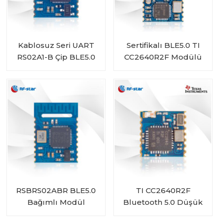
Kablosuz Seri UART
Sertifikalı BLE5.0 TI
RS02A1-B Çip BLE5.0
CC2640R2F Modülü
Modülü RSBRS02ABRI
RF-BM-4044B2
RSBRS02ABR BLE5.0
TI CC2640R2F
Bağımlı Modül
Bluetooth 5.0 Düşük
Enerji Modülü RF-BM-