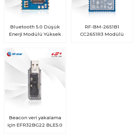
Bluetooth 5.0 Düşük
RF-BM-2651B1
Enerji Modülü Yüksek
CC2651R3 Modülü
Performanslı
RSBRS02AA
Beacon veri yakalama
için EFR32BG22 BLE5.0
USB Bluetooth Ağ