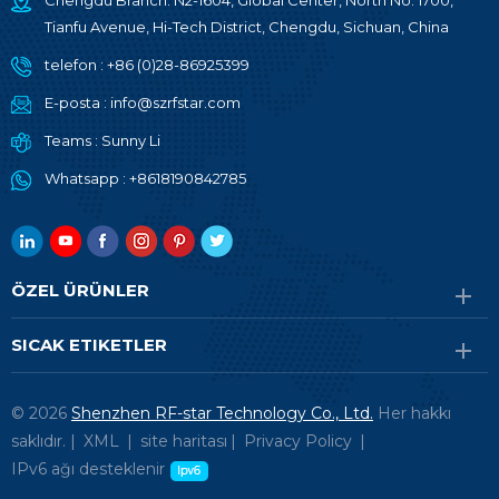
Chengdu Branch: N2-1604, Global Center, North No. 1700,
Tianfu Avenue, Hi-Tech District, Chengdu, Sichuan, China
telefon :
+86 (0)28-86925399
E-posta :
info@szrfstar.com
Teams :
Sunny Li
Whatsapp :
+8618190842785
ÖZEL ÜRÜNLER
SICAK ETIKETLER
© 2026
Shenzhen RF-star Technology Co., Ltd.
Her hakkı
saklıdır. |
XML
|
site haritası
|
Privacy Policy
|
IPv6 ağı desteklenir