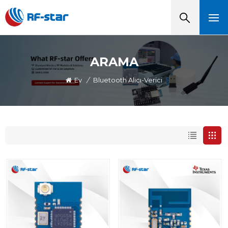
ARAMA
Ev
/
Bluetooth Alıcı-Verici