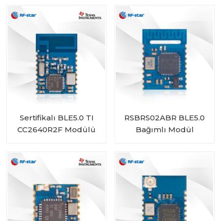
ile Uyumlu
Sertifikalı BLE5.0 TI
RSBRS02ABR BLE5.0
CC2640R2F Modülü
Bağımlı Modül
RF-BM-4044B2