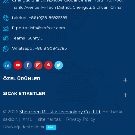
Chengdu Branch: N2-1604, Global Center, North No. 1700,
Tianfu Avenue, Hi-Tech District, Chengdu, Sichuan, China
telefon :
+86 (0)28-86925399
E-posta :
info@szrfstar.com
Teams :
Sunny Li
Whatsapp :
+8618190842785
ÖZEL ÜRÜNLER
SICAK ETIKETLER
© 2026
Shenzhen RF-star Technology Co., Ltd.
Her hakkı
saklıdır. |
XML
|
site haritası
|
Privacy Policy
|
IPv6 ağı desteklenir