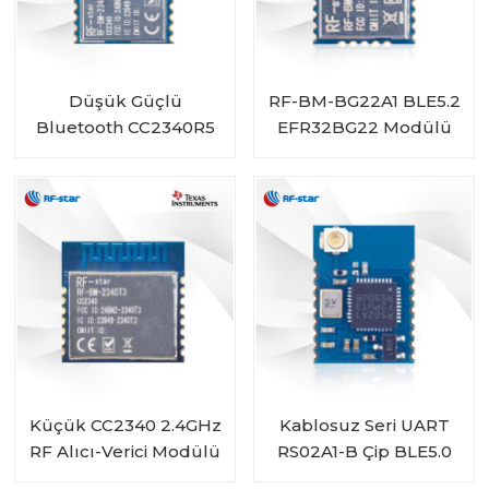
Düşük Güçlü
RF-BM-BG22A1 BLE5.2
Bluetooth CC2340R5
EFR32BG22 Modülü
Verici Alıcı Modülü RF-
BM-2340T2, Çip
Antenli
Küçük CC2340 2.4GHz
Kablosuz Seri UART
RF Alıcı-Verici Modülü
RS02A1-B Çip BLE5.0
RF-BM-2340T3 BLE 5.3
Modülü RSBRS02ABRI