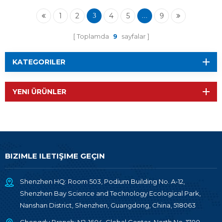
Modülü
1
2
4
5
9
3
...
Toplamda
9
sayfalar
KATEGORILER
YENI ÜRÜNLER
BIZIMLE ILETIŞIME GEÇIN
Shenzhen HQ: Room 503, Podium Building No. A-12,
Shenzhen Bay Science and Technology Ecological Park,
Nanshan District, Shenzhen, Guangdong, China, 518063