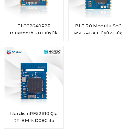
TI CC2640R2F
BLE 5.0 Modülü SoC
Bluetooth 5.0 Düşük
RS02A1-A Düşük Güç
Enerji Modülü RF-BM-
Uzun Mesafe
4044B4
RSBRS02AI
Nordic nRF52810 Çip
RF-BM-ND08C ile
Gömülü Bluetooth 5.0