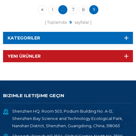
1
7
8
...
9
Toplamda
9
sayfalar
KATEGORILER
YENI ÜRÜNLER
BIZIMLE ILETIŞIME GEÇIN
Shenzhen HQ: Room 503, Podium Building No. A-12,
Shenzhen Bay Science and Technology Ecological Park,
Nanshan District, Shenzhen, Guangdong, China, 518063