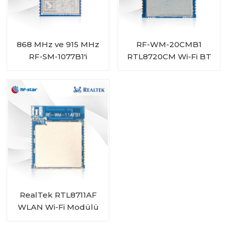
868 MHz ve 915 MHz
RF-WM-20CMB1
RF-SM-1077B1'i
RTL8720CM Wi-Fi BT
Destekleyen CC1310
Birleşik Modülü
Alt 1G Modülü
RealTek RTL8711AF
WLAN Wi-Fi Modülü
RF-WM-11AFB1