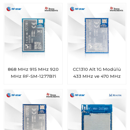
BM-ND04C
Modülü
868 MHz 915 MHz 920
CC1310 Alt 1G Modülü
MHz RF-SM-1277B1'i
433 MHz ve 470 MHz
Destekleyen CC1312R
Aralığı RF-SM-1077B2
Alt 1G Modülü