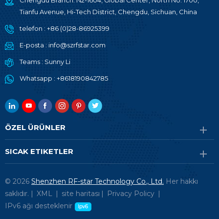
Chengdu Branch: N2-1604, Global Center, North No. 1700,
Tianfu Avenue, Hi-Tech District, Chengdu, Sichuan, China
telefon :
+86 (0)28-86925399
E-posta :
info@szrfstar.com
Teams :
Sunny Li
Whatsapp :
+8618190842785
ÖZEL ÜRÜNLER
SICAK ETIKETLER
© 2026
Shenzhen RF-star Technology Co., Ltd.
Her hakkı
saklıdır. |
XML
|
site haritası
|
Privacy Policy
|
IPv6 ağı desteklenir