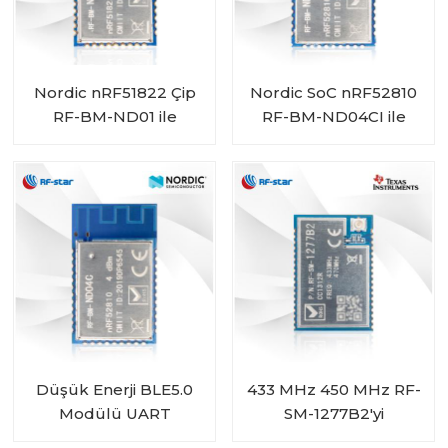
Nordic nRF51822 Çip
Nordic SoC nRF52810
RF-BM-ND01 ile
RF-BM-ND04CI ile
Bluetooth 4.2 Düşük
Pille Çalışan Bluetooth
Enerji Modülü
5.0 Düşük Enerji
Modülü
Düşük Enerji BLE5.0
433 MHz 450 MHz RF-
Modülü UART
SM-1277B2'yi
nRF52810 modülü RF-
Destekleyen CC1312R