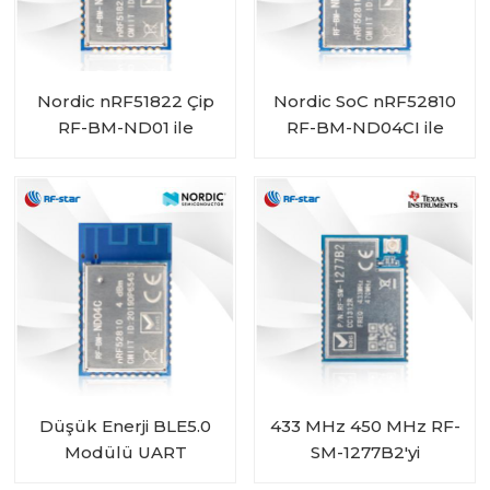
Nordic nRF51822 Çip
Nordic SoC nRF52810
RF-BM-ND01 ile
RF-BM-ND04CI ile
Bluetooth 4.2 Düşük
Pille Çalışan Bluetooth
Enerji Modülü
5.0 Düşük Enerji
Modülü
Düşük Enerji BLE5.0
433 MHz 450 MHz RF-
Modülü UART
SM-1277B2'yi
nRF52810 modülü RF-
Destekleyen CC1312R