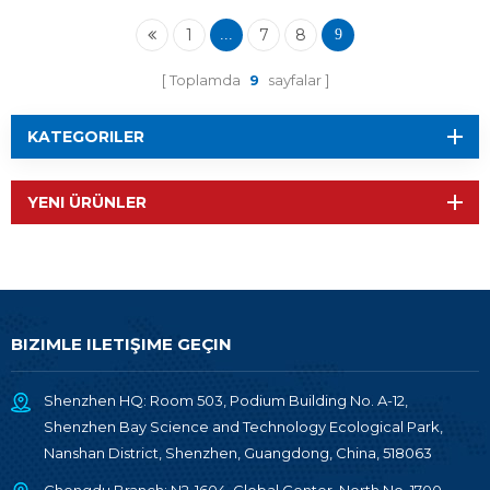
1
7
8
...
9
Toplamda
9
sayfalar
KATEGORILER
YENI ÜRÜNLER
BIZIMLE ILETIŞIME GEÇIN
Shenzhen HQ: Room 503, Podium Building No. A-12,
Shenzhen Bay Science and Technology Ecological Park,
Nanshan District, Shenzhen, Guangdong, China, 518063