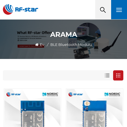
ARAMA
Ev
/
BLE Bluetooth Modülü