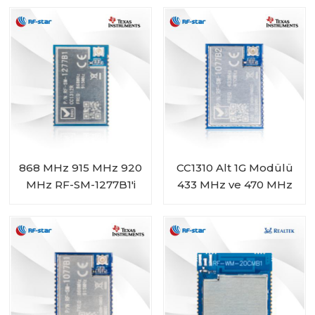
BM-ND04C
Modülü
868 MHz 915 MHz 920
CC1310 Alt 1G Modülü
MHz RF-SM-1277B1'i
433 MHz ve 470 MHz
Destekleyen CC1312R
Aralığı RF-SM-1077B2
Alt 1G Modülü