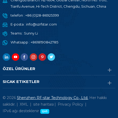
Chengdu Branch: N2-1604, Global Center, North No. 1700,
Tianfu Avenue, Hi-Tech District, Chengdu, Sichuan, China
telefon :
+86 (0)28-86925399
E-posta :
info@szrfstar.com
Teams :
Sunny Li
Whatsapp :
+8618190842785
ÖZEL ÜRÜNLER
SICAK ETIKETLER
© 2026
Shenzhen RF-star Technology Co., Ltd.
Her hakkı
saklıdır. |
XML
|
site haritası
|
Privacy Policy
|
IPv6 ağı desteklenir