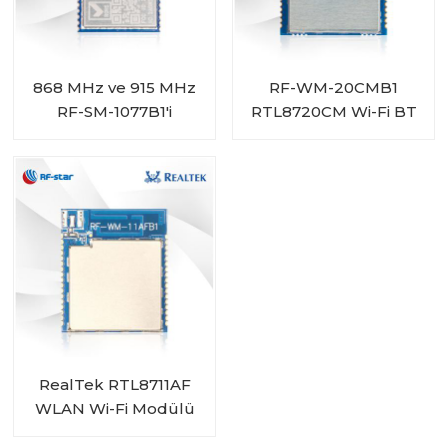
868 MHz ve 915 MHz
RF-WM-20CMB1
RF-SM-1077B1'i
RTL8720CM Wi-Fi BT
Destekleyen CC1310
Birleşik Modülü
Alt 1G Modülü
RealTek RTL8711AF
WLAN Wi-Fi Modülü
RF-WM-11AFB1