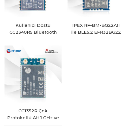
Kullanıcı Dostu
IPEX RF-BM-BG22A1I
CC2340R5 Bluetooth
ile BLE5.2 EFR32BG22
5.3 Düşük Enerji
Modülü
ZigBee 3.0 Modülü RF-
BM-2340T1
CC1352R Çok
Protokollü Alt 1 GHz ve
2,4 GHz Kablosuz