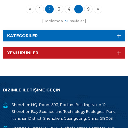
Modül RF-TI1352B1
1
3
4
9
2
...
Toplamda
9
sayfalar
KATEGORILER
YENI ÜRÜNLER
BIZIMLE ILETIŞIME GEÇIN
Shenzhen HQ: Room 503, Podium Building No. A-12,
Shenzhen Bay Science and Technology Ecological Park,
Nanshan District, Shenzhen, Guangdong, China, 518063