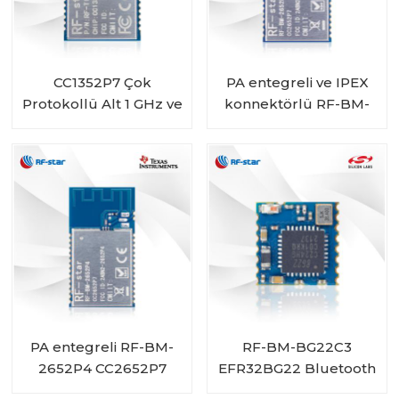
CC1352P7 Çok
PA entegreli ve IPEX
Protokollü Alt 1 GHz ve
konnektörlü RF-BM-
2,4 GHz Kablosuz
2652P4I CC2652P7
Modül RF-TI1352P2
Modülü
PA entegreli RF-BM-
RF-BM-BG22C3
2652P4 CC2652P7
EFR32BG22 Bluetooth
Modülü
Modülü