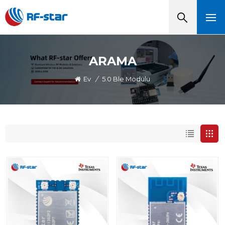
ARAMA
Ev
/
5.0 Ble Modülü