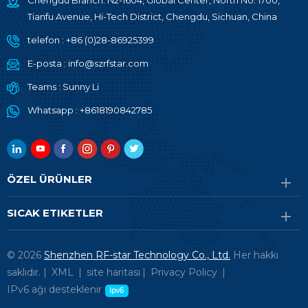
Chengdu Branch: N2-1604, Global Center, North No. 1700,
Tianfu Avenue, Hi-Tech District, Chengdu, Sichuan, China
telefon :
+86 (0)28-86925399
E-posta :
info@szrfstar.com
Teams :
Sunny Li
Whatsapp :
+8618190842785
ÖZEL ÜRÜNLER
SICAK ETIKETLER
© 2026
Shenzhen RF-star Technology Co., Ltd.
Her hakkı
saklıdır. |
XML
|
site haritası
|
Privacy Policy
|
IPv6 ağı desteklenir