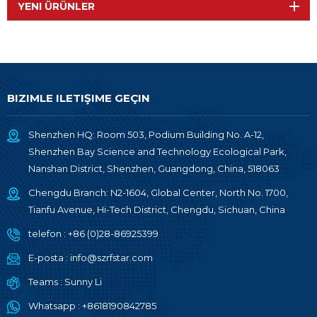
YENI ÜRÜNLER
BIZIMLE ILETIŞIME GEÇIN
Shenzhen HQ: Room 503, Podium Building No. A-12,
Shenzhen Bay Science and Technology Ecological Park,
Nanshan District, Shenzhen, Guangdong, China, 518063
Chengdu Branch: N2-1604, Global Center, North No. 1700,
Tianfu Avenue, Hi-Tech District, Chengdu, Sichuan, China
telefon :
+86 (0)28-86925399
E-posta :
info@szrfstar.com
Teams :
Sunny Li
Whatsapp :
+8618190842785