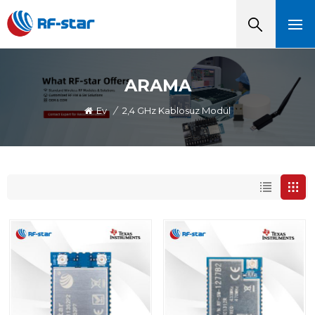
ARAMA
Ev
/
2,4 GHz Kablosuz Modül