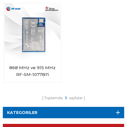
Alt 1G Modülü
868 MHz ve 915 MHz
RF-SM-1077B1'i
Destekleyen CC1310
Alt 1G Modülü
Toplamda
1
sayfalar
KATEGORILER