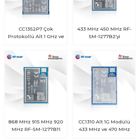
CC1352P7 Çok
433 MHz 450 MHz RF-
Protokollü Alt 1 GHz ve
SM-1277B2'yi
2,4 GHz Kablosuz
Destekleyen CC1312R
Modül RF-TI1352P2
Modülü
868 MHz 915 MHz 920
CC1310 Alt 1G Modülü
MHz RF-SM-1277B1'i
433 MHz ve 470 MHz
Destekleyen CC1312R
Aralığı RF-SM-1077B2