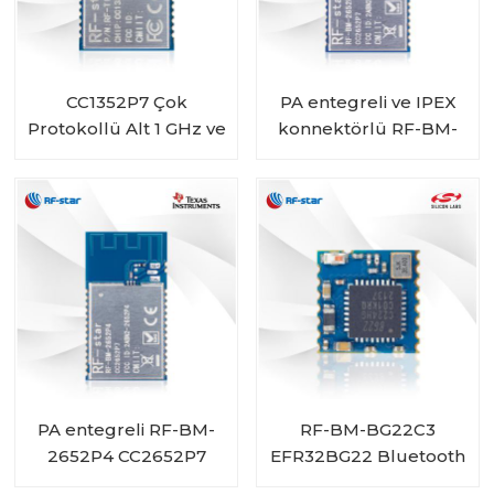
CC1352P7 Çok
PA entegreli ve IPEX
Protokollü Alt 1 GHz ve
konnektörlü RF-BM-
2,4 GHz Kablosuz
2652P4I CC2652P7
Modül RF-TI1352P2
Modülü
PA entegreli RF-BM-
RF-BM-BG22C3
2652P4 CC2652P7
EFR32BG22 Bluetooth
Modülü
Modülü