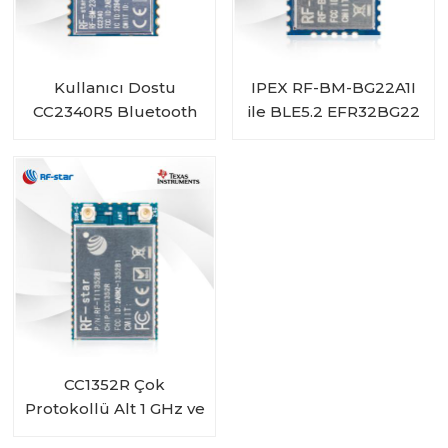
Kullanıcı Dostu
IPEX RF-BM-BG22A1I
CC2340R5 Bluetooth
ile BLE5.2 EFR32BG22
5.3 Düşük Enerji
Modülü
ZigBee 3.0 Modülü RF-
BM-2340T1
CC1352R Çok
Protokollü Alt 1 GHz ve
2,4 GHz Kablosuz