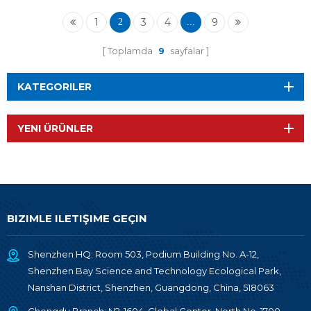
Modül RF-TI1352B1
1
3
4
9
2
...
Toplamda
9
sayfalar
KATEGORILER
YENI ÜRÜNLER
BIZIMLE ILETIŞIME GEÇIN
Shenzhen HQ: Room 503, Podium Building No. A-12,
Shenzhen Bay Science and Technology Ecological Park,
Nanshan District, Shenzhen, Guangdong, China, 518063