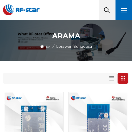
ARAMA
Ev
/
Lorawan Sunucusu