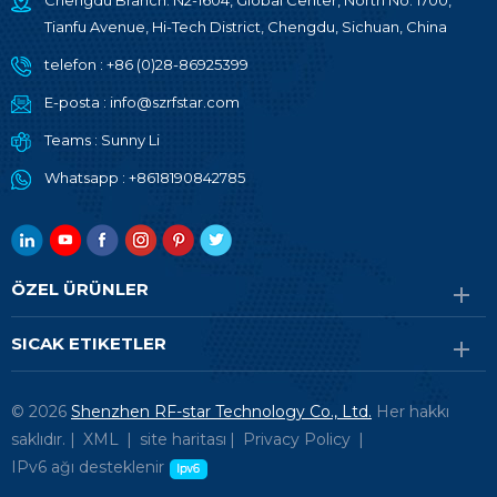
Chengdu Branch: N2-1604, Global Center, North No. 1700,
Tianfu Avenue, Hi-Tech District, Chengdu, Sichuan, China
telefon :
+86 (0)28-86925399
E-posta :
info@szrfstar.com
Teams :
Sunny Li
Whatsapp :
+8618190842785
ÖZEL ÜRÜNLER
SICAK ETIKETLER
© 2026
Shenzhen RF-star Technology Co., Ltd.
Her hakkı
saklıdır. |
XML
|
site haritası
|
Privacy Policy
|
IPv6 ağı desteklenir