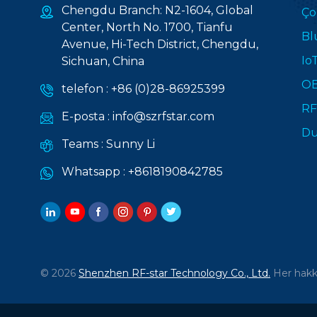
Chengdu Branch: N2-1604, Global
Ço
Center, North No. 1700, Tianfu
Bl
Avenue, Hi-Tech District, Chengdu,
Io
Sichuan, China
OE
telefon :
+86 (0)28-86925399
RF
E-posta :
info@szrfstar.com
Du
Teams :
Sunny Li
Whatsapp :
+8618190842785
© 2026
Shenzhen RF-star Technology Co., Ltd.
Her hakkı 