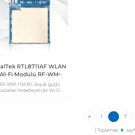
verici ve alıcı-vericiyi seçin.
MHz alıcı-verici ve veri
1077B1'i seçin.
alTek RTL8711AF WLAN
Wi-Fi Modülü RF-WM-
11AFB1
RF-WM-11AFB1, düşük güçlü
pazarları hedefleyen bir Wi-Fi
ülüdür. Zengin kaynaklara sahip
modül, Nesnelerin İnterneti
gulamalarında popüler olmasını
sağlıyor.
1
7
...
Toplamda
9
sayf