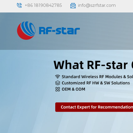
+86 18190842785
info@szrfstar.com