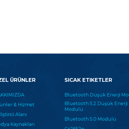
ZEL ÜRÜNLER
SICAK ETIKETLER
KKIMIZDA
Bluetooth Düşük Enerji M
Bluetooth 5.2 Düşük Enerji
ünler & Hizmet
Modülü
iştirici Alanı
Bluetooth 5.0 Modülü
dya Kaynakları
Cc2652p