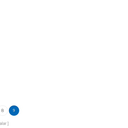
ci RF-SM-
8
9
alar