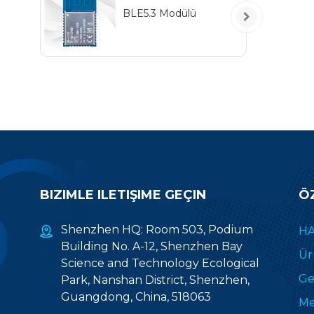
BLE5.3 Modülü
BIZIMLE ILETIŞIME GEÇIN
Ö
Shenzhen HQ: Room 503, Podium
HA
Building No. A-12, Shenzhen Bay
Ür
Science and Technology Ecological
Gel
Park, Nanshan District, Shenzhen,
Guangdong, China, 518063
Me