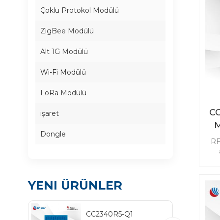
Çoklu Protokol Modülü
ZigBee Modülü
Alt 1G Modülü
Wi-Fi Modülü
LoRa Modülü
CC
işaret
M
Dongle
RF
m
m
g
YENI ÜRÜNLER
u
i
kul
CC2340R5-Q1
bas