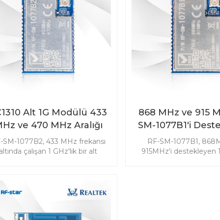
1310 Alt 1G Modülü 433
868 MHz ve 915 
Hz ve 470 MHz Aralığı
SM-1077B1'i Dest
RF-SM-1077B2
CC1310 Alt 1G M
-SM-1077B2, 433 MHz frekansı
RF-SM-1077B1, 868
altında çalışan 1 GHz'lik bir alt
915MHz'i destekleyen 1
odüldür. Sub-1G modülü, uzun
frekans altında çalışan 
enzilli ve düşük güç tüketimi
modülüdür. Sub-1G mod
ereksinimleri olan güç kaynaklı
menzilli ve düşük güç 
ygulamalara yöneliktir. Sensör
uygulamalarına yönelikt
zleme pazarında yaygın olarak
izleme pazarında yaygı
lanılmaktadır. İzleme cihazlarınızı
kullanılmaktadır. Uç ciha
itleştirmek için CC1310 433 MHz
basitleştirmek için 868