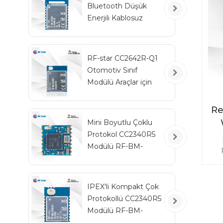
Bluetooth Düşük
Enerjili Kablosuz
Otomotiv Modülü
RF-BM-2340QB1
RF-star CC2642R-Q1
Otomotiv Sınıf
Modülü Araçlar için
Bluetooth Alıcı-Verici
Re
Mini Boyutlu Çoklu
Protokol CC2340R5
Modülü RF-BM-
2340C2
mod
uy
IPEX'li Kompakt Çok
Protokollü CC2340R5
Modülü RF-BM-
2340A2I