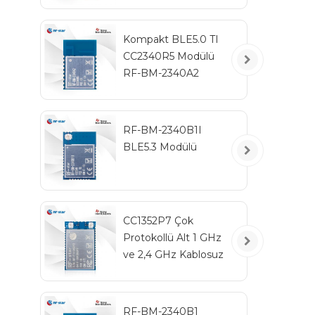
Kompakt BLE5.0 TI
CC2340R5 Modülü
RF-BM-2340A2
RF-BM-2340B1I
BLE5.3 Modülü
CC1352P7 Çok
Protokollü Alt 1 GHz
ve 2,4 GHz Kablosuz
Modül RF-TI1352P2
RF-BM-2340B1