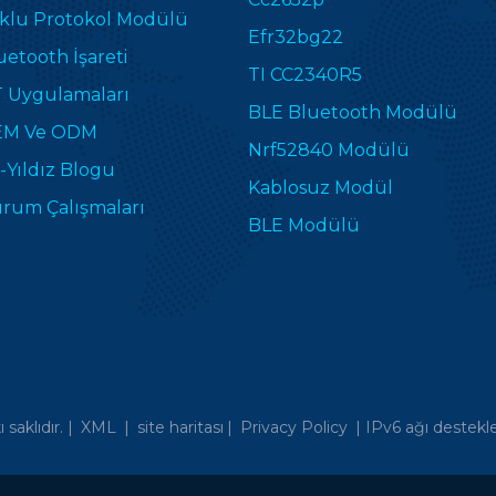
klu Protokol Modülü
Efr32bg22
uetooth İşareti
TI CC2340R5
T Uygulamaları
BLE Bluetooth Modülü
M Ve ODM
Nrf52840 Modülü
-Yıldız Blogu
Kablosuz Modül
rum Çalışmaları
BLE Modülü
saklıdır. |
XML
|
site haritası
|
Privacy Policy
|
IPv6 ağı destekle