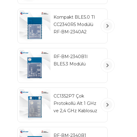
Kompakt BLE5.0 TI
CC2340R5 Modülü
RF-BM-2340A2
RF-BM-2340B1I
BLE5.3 Modülü
CC1352P7 Çok
Protokollü Alt 1 GHz
ve 2,4 GHz Kablosuz
Modül RF-TI1352P2
RF-BM-2340B1