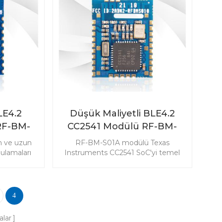
LE4.2
Düşük Maliyetli BLE4.2
RF-BM-
CC2541 Modülü RF-BM-
S01A
an ve uzun
RF-BM-S01A modülü Texas
ulamaları
Instruments CC2541 SoC'yi temel
onnektörlü
alır. Daha yüksek ve daha istikrarlı
. Küçük
performanslar, CC2541 modülünün
mınıza en
çok çeşitli uygulamalara girmesini
bilir.
sağlar. RF-BM-S01A, en klasik
4
Bluetooth LE4.2 modüllerinden
biridir.
alar