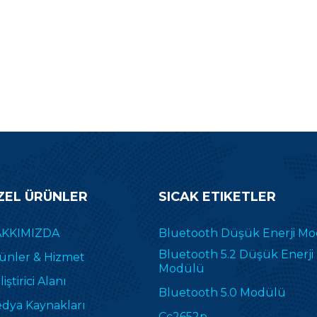
ZEL ÜRÜNLER
SICAK ETIKETLER
KKIMIZDA
Bluetooth Düşük Enerji M
Bluetooth 5.2 Düşük Enerji
ünler & Hizmet
Modülü
iştirici Alanı
Bluetooth 5.0 Modülü
dya Kaynakları
Cc2652p