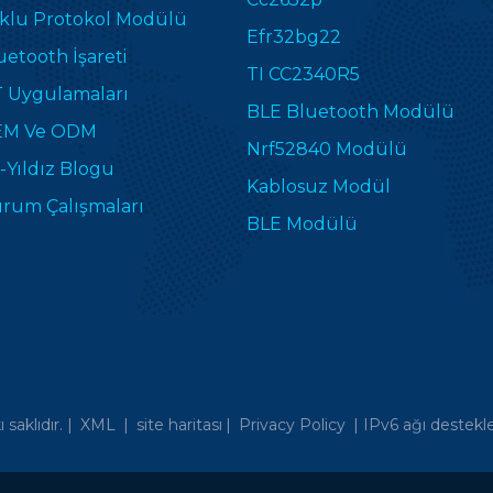
klu Protokol Modülü
Efr32bg22
uetooth İşareti
TI CC2340R5
T Uygulamaları
BLE Bluetooth Modülü
M Ve ODM
Nrf52840 Modülü
-Yıldız Blogu
Kablosuz Modül
rum Çalışmaları
BLE Modülü
saklıdır. |
XML
|
site haritası
|
Privacy Policy
|
IPv6 ağı destekle