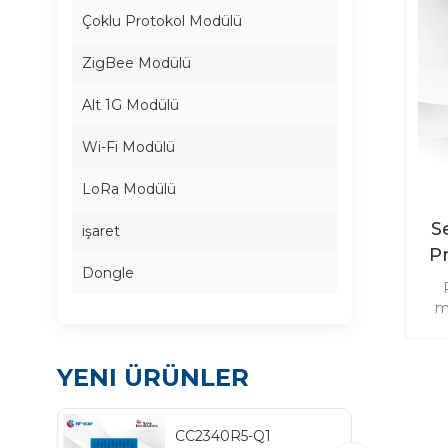
Çoklu Protokol Modülü
ZigBee Modülü
Alt 1G Modülü
Wi-Fi Modülü
LoRa Modülü
S
işaret
P
Dongle
m
paz
Zig
öz
YENI ÜRÜNLER
d
Oto
CC2340R5-Q1