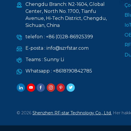
Chengdu Branch: N2-1604, Global
Ço
Center, North No. 1700, Tianfu
Bl
Avenue, Hi-Tech District, Chengdu,
Io
Sichuan, China
OE
telefon :
+86 (0)28-86925399
RF
E-posta :
info@szrfstar.com
Du
Teams :
Sunny Li
Whatsapp :
+8618190842785
© 2026
Shenzhen RF-star Technology Co., Ltd.
Her hakkı 