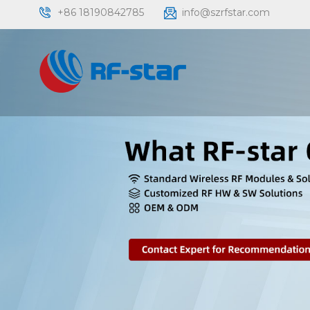
+86 18190842785
info@szrfstar.com