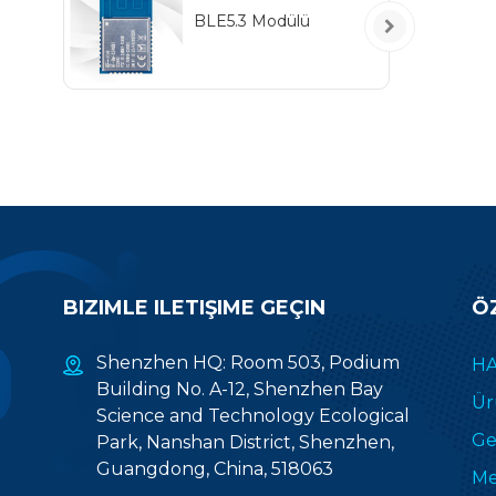
BLE5.3 Modülü
BIZIMLE ILETIŞIME GEÇIN
Ö
Shenzhen HQ: Room 503, Podium
HA
Building No. A-12, Shenzhen Bay
Ür
Science and Technology Ecological
Gel
Park, Nanshan District, Shenzhen,
Guangdong, China, 518063
Me