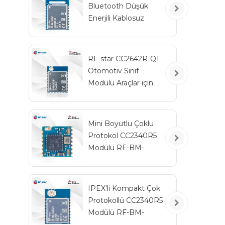
Bluetooth Düşük
Enerjili Kablosuz
Otomotiv Modülü
RF-BM-2340QB1
RF-star CC2642R-Q1
Otomotiv Sınıf
Modülü Araçlar için
Bluetooth Alıcı-Verici
Mini Boyutlu Çoklu
Protokol CC2340R5
Modülü RF-BM-
2340C2
IPEX'li Kompakt Çok
Protokollü CC2340R5
Modülü RF-BM-
2340A2I