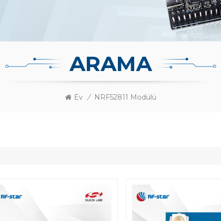
ARAMA
Ev
/
NRF52811 Modülü