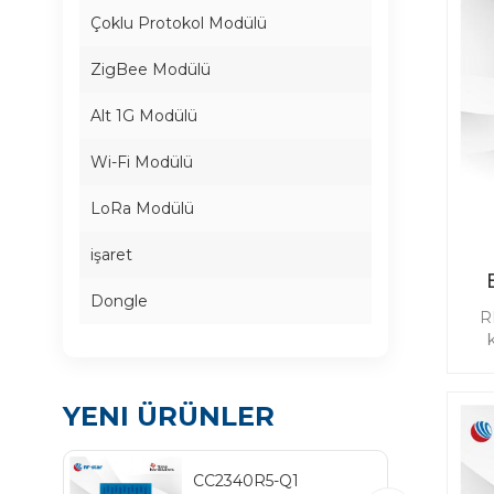
Çoklu Protokol Modülü
ZigBee Modülü
Alt 1G Modülü
Wi-Fi Modülü
LoRa Modülü
işaret
Dongle
R
tas
b
Ul
YENI ÜRÜNLER
pa
ö
m
CC2340R5-Q1
öz