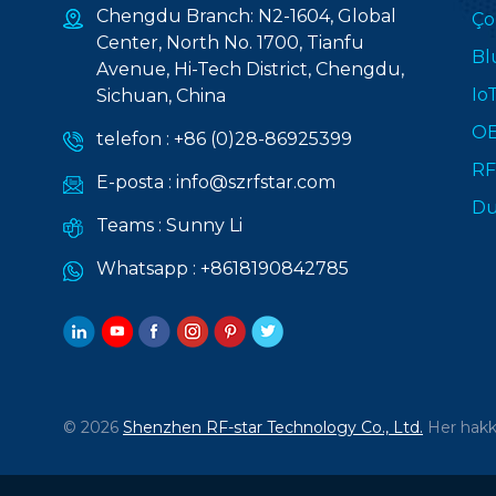
Chengdu Branch: N2-1604, Global
Ço
Center, North No. 1700, Tianfu
Bl
Avenue, Hi-Tech District, Chengdu,
Io
Sichuan, China
OE
telefon :
+86 (0)28-86925399
RF
E-posta :
info@szrfstar.com
Du
Teams :
Sunny Li
Whatsapp :
+8618190842785
© 2026
Shenzhen RF-star Technology Co., Ltd.
Her hakkı 