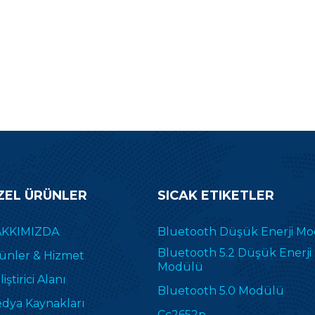
çıkanlardan biri olacağı
ZEL ÜRÜNLER
SICAK ETIKETLER
KKIMIZDA
Bluetooth Düşük Enerji M
Bluetooth 5.2 Düşük Enerji
ünler & Hizmet
Modülü
iştirici Alanı
Bluetooth 5.0 Modülü
dya Kaynakları
Cc2652p