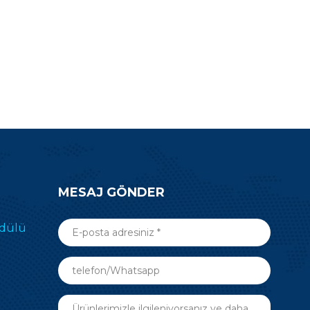
na inanın.
MESAJ GÖNDER
odülü