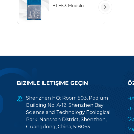
BLE5.3 Modülü
BIZIMLE ILETIŞIME GEÇIN
Ö
Shenzhen HQ: Room 503, Podium
HA
Building No. A-12, Shenzhen Bay
Ür
Science and Technology Ecological
Gel
Park, Nanshan District, Shenzhen,
Guangdong, China, 518063
Me