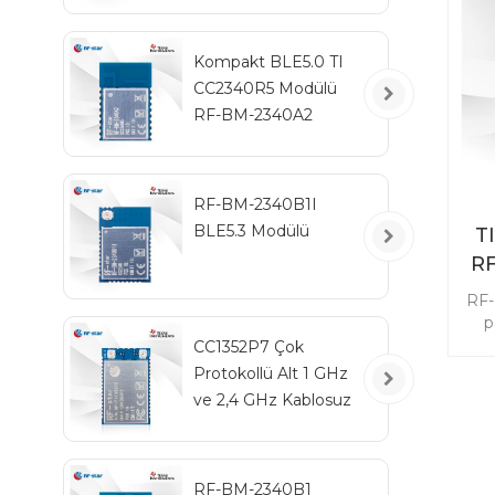
Kompakt BLE5.0 TI
CC2340R5 Modülü
RF-BM-2340A2
RF-BM-2340B1I
BLE5.3 Modülü
T
RF
RF-
p
kon
CC1352P7 Çok
g
Protokollü Alt 1 GHz
ul
ve 2,4 GHz Kablosuz
se
Modül RF-TI1352P2
RF-BM-2340B1