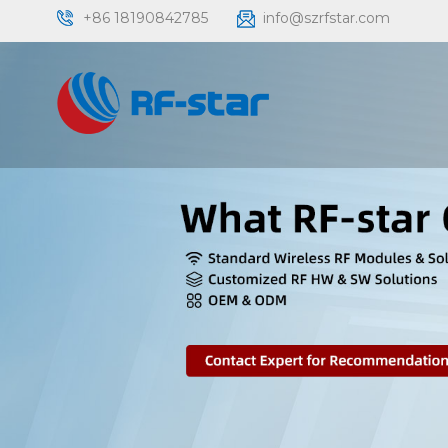
+86 18190842785
info@szrfstar.com