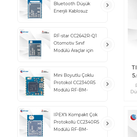
Bluetooth Düşük
RF
Enerjili Kablosuz
se
Otomotiv Modülü
RF-BM-2340QB1
RF-star CC2642R-Q1
Otomotiv Sınıf
Modülü Araçlar için
Bluetooth Alıcı-Verici
T
5
Mini Boyutlu Çoklu
Protokol CC2340R5
Modülü RF-BM-
Düş
2340C2
IPEX'li Kompakt Çok
sağ
Protokollü CC2340R5
R
Modülü RF-BM-
2340A2I