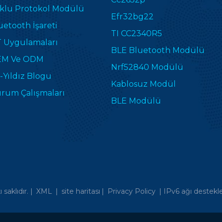
klu Protokol Modülü
Efr32bg22
uetooth İşareti
TI CC2340R5
T Uygulamaları
BLE Bluetooth Modülü
M Ve ODM
Nrf52840 Modülü
-Yıldız Blogu
Kablosuz Modül
rum Çalışmaları
BLE Modülü
saklıdır. |
XML
|
site haritası
|
Privacy Policy
|
IPv6 ağı destekle