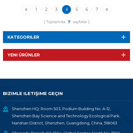
1
2
3
5
6
7
4
Toplamda
7
sayfalar
KATEGORILER
YENI ÜRÜNLER
BIZIMLE ILETIŞIME GEÇIN
Shenzhen HQ: Room 503, Podium Building No. A-12,
Shenzhen Bay Science and Technology Ecological Park,
Nanshan District, Shenzhen, Guangdong, China, 518063