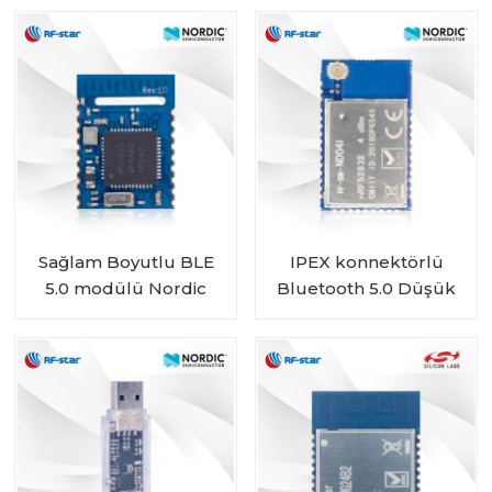
Modül RF-WM-
BM-ND05I
ESP32B1
Sağlam Boyutlu BLE
IPEX konnektörlü
5.0 modülü Nordic
Bluetooth 5.0 Düşük
BLE SoC nRF52832 RF-
Enerji nRF52832
BM-ND08'i temel alır
Modülü RF-BM-ND04I