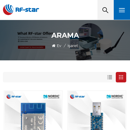
ARAMA
Ev
/
Işaret