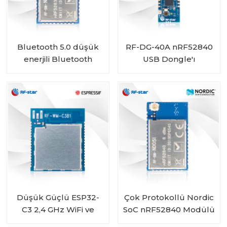
Bluetooth 5.0 düşük
RF-DG-40A nRF52840
enerjili Bluetooth
USB Dongle'ı
Mesh Düşük Enerjili
nRF52832 modülü RF-
BM-ND04
Düşük Güçlü ESP32-
Çok Protokollü Nordic
C3 2,4 GHz WiFi ve
SoC nRF52840 Modülü
Bluetooth 5.0 Birleşik
IPEX Konektörü RF-