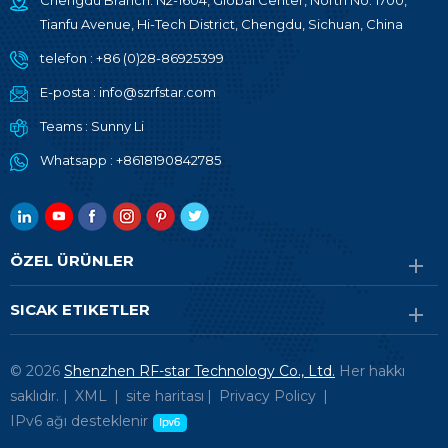
Chengdu Branch: N2-1604, Global Center, North No. 1700,
Tianfu Avenue, Hi-Tech District, Chengdu, Sichuan, China
telefon :
+86 (0)28-86925399
E-posta :
info@szrfstar.com
Teams :
Sunny Li
Whatsapp :
+8618190842785
ÖZEL ÜRÜNLER
SICAK ETIKETLER
© 2026
Shenzhen RF-star Technology Co., Ltd.
Her hakkı
saklıdır. |
XML
|
site haritası
|
Privacy Policy
|
IPv6 ağı desteklenir