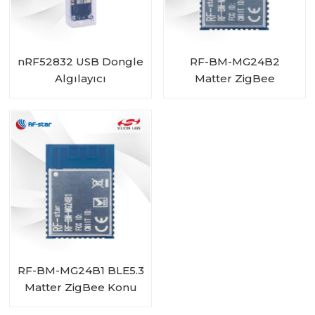
nRF52832 USB Dongle
RF-BM-MG24B2
Algılayıcı
Matter ZigBee
OpenThread BLE
Çoklu Protokol
EFR32MG24 Modülü
RF-BM-MG24B1 BLE5.3
Matter ZigBee Konu
EFR32MG24 Modülü