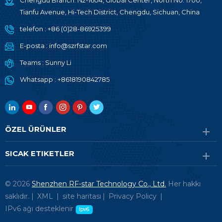
Chengdu Branch: N2-1604, Global Center, North No. 1700,
Tianfu Avenue, Hi-Tech District, Chengdu, Sichuan, China
telefon :
+86 (0)28-86925399
E-posta :
info@szrfstar.com
Teams :
Sunny Li
Whatsapp :
+8618190842785
ÖZEL ÜRÜNLER
SICAK ETIKETLER
© 2026
Shenzhen RF-star Technology Co., Ltd.
Her hakkı
saklıdır. |
XML
|
site haritası
|
Privacy Policy
|
IPv6 ağı desteklenir