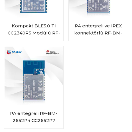
Kompakt BLE5.0 TI
PA entegreli ve IPEX
CC2340R5 Modülü RF-
konnektörlü RF-BM-
BM-2340A2
2652P4I CC2652P7
Modülü
PA entegreli RF-BM-
2652P4 CC2652P7
Modülü