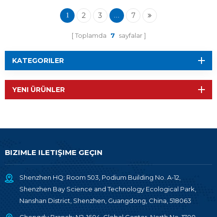
2
3
7
1
...
Toplamda
7
sayfalar
KATEGORILER
YENI ÜRÜNLER
BIZIMLE ILETIŞIME GEÇIN
Shenzhen HQ: Room 503, Podium Building No. A-12,
Shenzhen Bay Science and Technology Ecological Park,
Nanshan District, Shenzhen, Guangdong, China, 518063