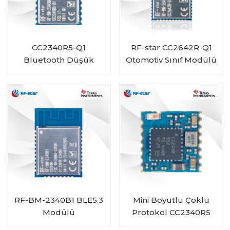
CC2340R5-Q1
RF-star CC2642R-Q1
Bluetooth Düşük
Otomotiv Sınıf Modülü
Enerjili Kablosuz
Araçlar için Bluetooth
Otomotiv Modülü RF-
Alıcı-Verici
BM-2340QB1
RF-BM-2340B1 BLE5.3
Mini Boyutlu Çoklu
Modülü
Protokol CC2340R5
Modülü RF-BM-