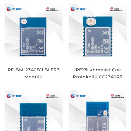
2340C2
RF-BM-2340B1I BLE5.3
IPEX'li Kompakt Çok
Modülü
Protokollü CC2340R5
Modülü RF-BM-
2340A2I