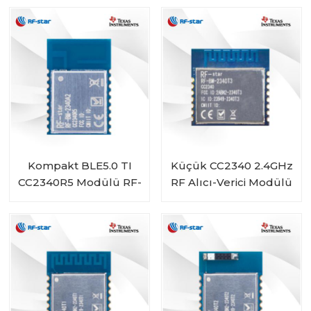
2340A2I
Kompakt BLE5.0 TI
Küçük CC2340 2.4GHz
CC2340R5 Modülü RF-
RF Alıcı-Verici Modülü
BM-2340A2
RF-BM-2340T3 BLE 5.3
ile Uyumlu