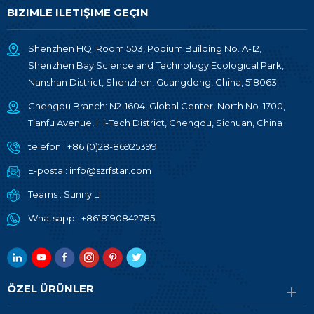
BIZIMLE ILETIŞIME GEÇIN
Shenzhen HQ: Room 503, Podium Building No. A-12,
Shenzhen Bay Science and Technology Ecological Park,
Nanshan District, Shenzhen, Guangdong, China, 518063
Chengdu Branch: N2-1604, Global Center, North No. 1700,
Tianfu Avenue, Hi-Tech District, Chengdu, Sichuan, China
telefon :
+86 (0)28-86925399
E-posta :
info@szrfstar.com
Teams :
Sunny Li
Whatsapp :
+8618190842785
ÖZEL ÜRÜNLER