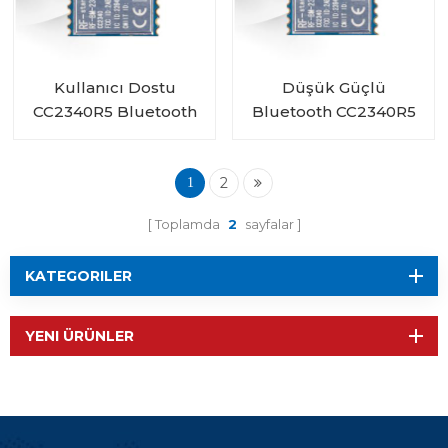
Kullanıcı Dostu
Düşük Güçlü
CC2340R5 Bluetooth
Bluetooth CC2340R5
5.3 Düşük Enerji
Verici Alıcı Modülü RF-
ZigBee 3.0 Modülü RF-
BM-2340T2, Çip
BM-2340T1
2
Antenli
1
Toplamda
2
sayfalar
KATEGORILER
YENI ÜRÜNLER