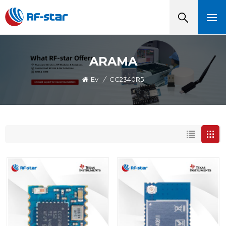
ARAMA
Ev
/
CC2340R5