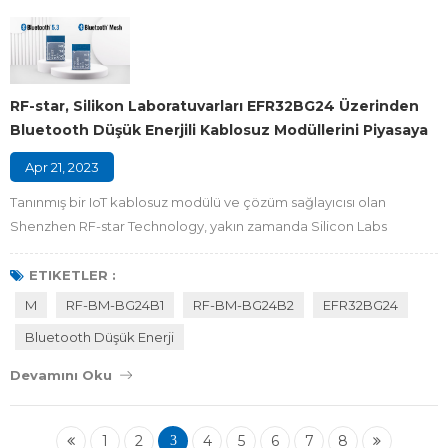
RF-star, Silikon Laboratuvarları EFR32BG24 Üzerinden
Bluetooth Düşük Enerjili Kablosuz Modüllerini Piyasaya
Sürüyor
Apr 21, 2023
Tanınmış bir IoT kablosuz modülü ve çözüm sağlayıcısı olan
Shenzhen RF-star Technology, yakın zamanda Silicon Labs
EFR32MG24 SoC üzerine kurulu iki BLE modülü RF-BM-BG24B1 ve
RF-BM-BG24B2'yi piyasaya sürdü . Her ikisi de BLE5.3, Bluetooth
ETIKETLER :
Mesh ve Tescilli 2,4 GHz'i destekleyen modüller, akıllı evler, tıbbi
M
RF-BM-BG24B1
RF-BM-BG24B2
EFR32BG24
cihazlar, akıllı binalar, endüstriyel kontrol, enerji yönetimi vb. g...
Bluetooth Düşük Enerji
Devamını Oku
1
2
4
5
6
7
8
3