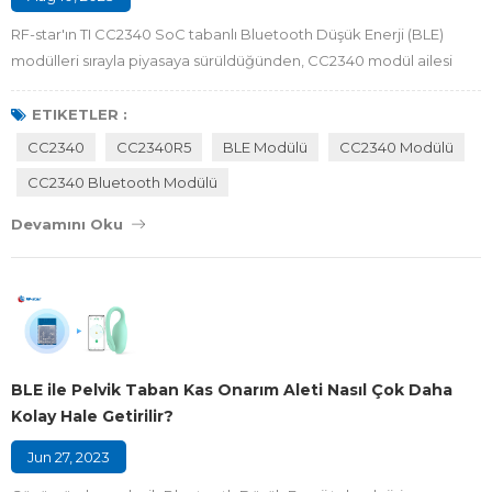
RF-star'ın TI CC2340 SoC tabanlı Bluetooth Düşük Enerji (BLE)
modülleri sırayla piyasaya sürüldüğünden, CC2340 modül ailesi
arasında ne gibi farklar olduğunu merak edebilirsiniz . Projeniz için
en uygun ve agresif olan modül hangisidir? Burada, sizin için
ETIKETLER :
optimize edilmiş Bluetooth modülü çözümünü seçmenize
CC2340
CC2340R5
BLE Modülü
CC2340 Modülü
yardımcı olabilecek CC2340 modüllerinin üyeleriyle bir
CC2340 Bluetooth Modülü
karşılaştırma yapacağız. Figure1 RF-...
Devamını Oku
BLE ile Pelvik Taban Kas Onarım Aleti Nasıl Çok Daha
Kolay Hale Getirilir?
Jun 27, 2023