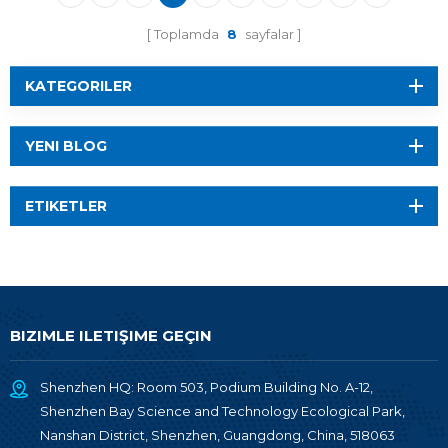
Toplamda
8
sayfalar
KATEGORILER
YENI BLOG
ETIKETLER
BIZIMLE ILETIŞIME GEÇIN
Shenzhen HQ: Room 503, Podium Building No. A-12,
Shenzhen Bay Science and Technology Ecological Park,
Nanshan District, Shenzhen, Guangdong, China, 518063