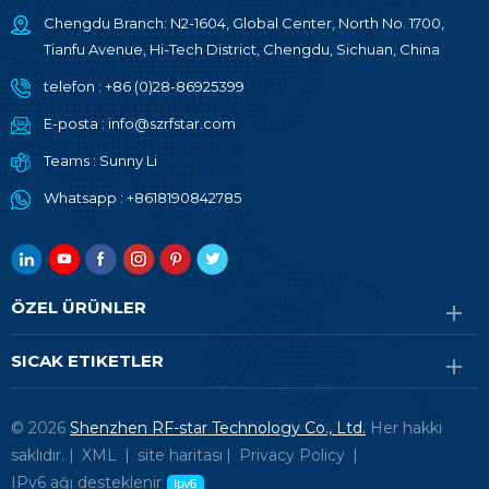
Chengdu Branch: N2-1604, Global Center, North No. 1700,
Tianfu Avenue, Hi-Tech District, Chengdu, Sichuan, China
telefon :
+86 (0)28-86925399
E-posta :
info@szrfstar.com
Teams :
Sunny Li
Whatsapp :
+8618190842785
ÖZEL ÜRÜNLER
SICAK ETIKETLER
© 2026
Shenzhen RF-star Technology Co., Ltd.
Her hakkı
saklıdır. |
XML
|
site haritası
|
Privacy Policy
|
IPv6 ağı desteklenir