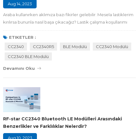
Aug 14, 2023
Araba kullanırken aklımıza bazı fikirler gelebilir. Mesela lastiklerim
kırılırsa bununla nasıl başa çıkacağız? Lastik çalışma koşullarımı
nasıl izlerim? Arabamın lastiklerin durumunu alarma geçirmek veya
izlemek için bir sistemi var mı? Endişelenmeyin, RF-star Lastik
ETIKETLER :
Basıncı İzleme Sistemini (TPMS) öğrenmenize yardımcı olabilir ve
CC2340
CC2340R5
BLE Modülü
CC2340 Modülü
ardından RF-star CC2340 Bluetooth Düşük Enerji (BLE) modülünü
CC2340 BLE Modülü
TPMS'...
Devamını Oku
RF-star CC2340 Bluetooth LE Modülleri Arasındaki
Benzerlikler ve Farklılıklar Nelerdir?
Aug 10, 2023