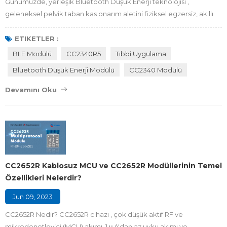
Günümüzde, yerleşik Bluetooth Düşük Enerji teknolojisi ,
geleneksel pelvik taban kas onarım aletini fiziksel egzersiz, akıllı
geri bildirim ve hemşirelik yükseltmesi ile tek bir moddan akıllı bir
kapalı döngü moduna yükseltmiştir; pelvik taban kas onarımı.
ETIKETLER :
Belki de pelvik taban kaslarının ne olduğunu, pelvik taban kas
BLE Modülü
CC2340R5
Tıbbi Uygulama
onarım aletinin türünün nasıl doğduğunu ve BLE modülüne sahip
Bluetooth Düşük Enerji Modülü
CC2340 Modülü
onarım aletinin na...
Devamını Oku
CC2652R Kablosuz MCU ve CC2652R Modüllerinin Temel
Özellikleri Nelerdir?
Jun 09, 2023
CC2652R Nedir? CC2652R cihazı , çok düşük aktif RF ve
mikrodenetleyici (MCU) akımı, 1 μ A'dan az uyku akımı ve