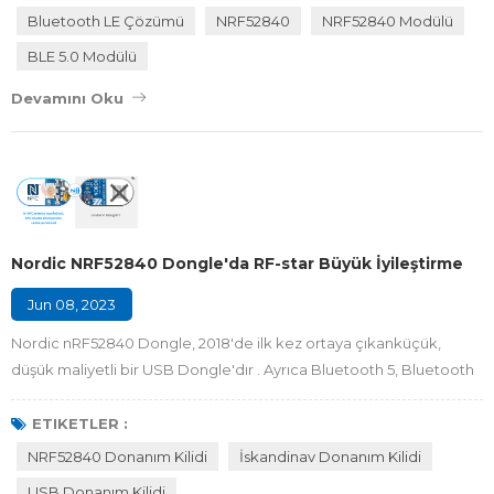
nRF52840 BLE 5.0 Modüllerine Genel Bakış nRF52840 modülleri,
Bluetooth LE Çözümü
NRF52840
NRF52840 Modülü
tam protokol eşzamanlılığı ile tamamen çoklu protokol
BLE 5.0 Modülü
yeteneğine sahiptir. Bluetooth LE 5.0, ...
Devamını Oku
Nordic NRF52840 Dongle'da RF-star Büyük İyileştirme
Jun 08, 2023
Nordic nRF52840 Dongle, 2018'de ilk kez ortaya çıkanküçük,
düşük maliyetli bir USB Dongle'dır . Ayrıca Bluetooth 5, Bluetooth
mesh, Thread, ZigBee, 802.15.4, ANT ve 2,4 GHz tescilli
protokollerini. Nordic, Bluetooth Dongle'ı 10 $ olarak fiyatlandırdı,
ETIKETLER :
bu yüzden onların görüşüne göre oldukça iyi bir pazarlık. Ancak
NRF52840 Donanım Kilidi
İskandinav Donanım Kilidi
birçok müşteri için nRF52840 Dongle fiyatı çok pahalı. Ayrıca,
USB Donanım Kilidi