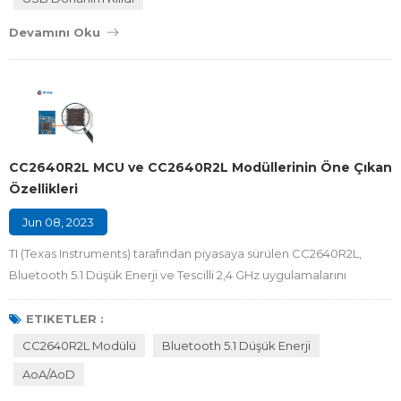
Nordic dongle'da, zay...
Devamını Oku
CC2640R2L MCU ve CC2640R2L Modüllerinin Öne Çıkan
Özellikleri
Jun 08, 2023
TI (Texas Instruments) tarafından piyasaya sürülen CC2640R2L,
Bluetooth 5.1 Düşük Enerji ve Tescilli 2,4 GHz uygulamalarını
destekleyen bir 2,4 GHz kablosuz mikro denetleyicidir ( MCU ) .
Her ikisi de ortak ve kullanımı kolay bir geliştirme ortamını
ETIKETLER :
paylaşmak için tek çekirdekli bir yazılım geliştirme kiti (SDK) ve
CC2640R2L Modülü
Bluetooth 5.1 Düşük Enerji
zengin bir araç seti kullanır. Cihaz, bina güvenlik sistemleri, HVAC,
AoA/AoD
varlık takibi...