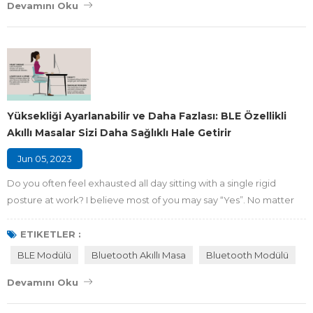
Devamını Oku
Yüksekliği Ayarlanabilir ve Daha Fazlası: BLE Özellikli
Akıllı Masalar Sizi Daha Sağlıklı Hale Getirir
Jun 05, 2023
Do you often feel exhausted all day sitting with a single rigid
posture at work? I believe most of you may say “Yes”. No matter
what you answer, it is absolutely uncomfortable for me to work a
day sitting at a traditional desk. Is there a perfect solution to solve
ETIKETLER :
that problem? Of course, the article will introduce how a smart
BLE Modülü
Bluetooth Akıllı Masa
Bluetooth Modülü
height-adjustable desk embedded BLE technology to make you
Devamını Oku
healthier an...