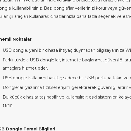
ihazdır. Wi-Fi'ye bağlanmak, kulaklık gibi Bluetooth cihazlarıyla 
ongle kullanabilirsiniz. Bazı dongle'lar verilerinizi korur veya güv
ullanışlı araçları kullanarak cihazlarınızla daha fazla seçenek ve esn
nemli Noktalar
USB dongle, yeni bir cihaza ihtiyaç duymadan bilgisayarınıza Wi-F
Farklı türdeki USB dongle'lar, internete bağlanma, güvenliği art
amaçlara hizmet eder.
USB dongle kullanımı basittir; sadece bir USB portuna takın ve cih
Dongle'lar, yazılıma fiziksel erişim gerektirerek güvenliği artırır v
Bu küçük cihazlar taşınabilir ve kullanışlıdır; eski sistemleri 
tanır.
B Dongle Temel Bilgileri