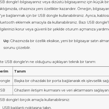
SB dongle'ı bilgisayarınız veya dizüstü bilgisayarınız için küçük bi
aktığınızda, cihazınıza yeni özellikler kazandırır. Örneğin, bilgisay
i'ye bağlanmak için bir USB dongle kullanabilirsiniz. Ayrıca, kablos
luetooth eklemek amacıyla da kullanabilirsiniz. Bazı USB dongle'
ilgilerinizi korur veya güvenli bir şekilde oturum açmanıza yardımc
Uç:
Cihazınızda bir özellik eksikse, yeni bir bilgisayar satın a
sorunu çözebilir.
şte USB dongle'ın ne olduğunu açıklayan teknik bir tanım:
erim
Tanım
ongle
Başka bir cihazdaki bir porta bağlanarak ek işlevsellik sa
USB
Cihazların iletişim kurmasını ve veri aktarmasını sağlayan
SB dongle'ı birçok amaçla kullanabilirsiniz:
USB bağlantı noktasına takın.