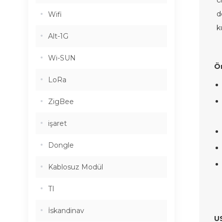
c
d
Wifi
k
Alt-1G
Wi-SUN
Ö
LoRa
ZigBee
işaret
Dongle
Kablosuz Modül
TI
İskandinav
US