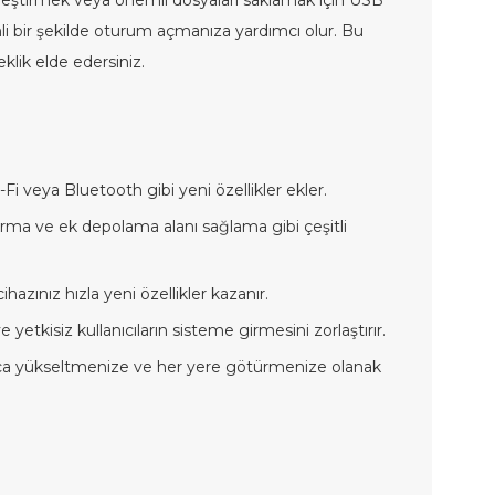
eşleştirmek veya önemli dosyaları saklamak için USB
enli bir şekilde oturum açmanıza yardımcı olur. Bu
eklik elde edersiniz.
i veya Bluetooth gibi yeni özellikler ekler.
ırma ve ek depolama alanı sağlama gibi çeşitli
azınız hızla yeni özellikler kazanır.
e yetkisiz kullanıcıların sisteme girmesini zorlaştırır.
kolayca yükseltmenize ve her yere götürmenize olanak