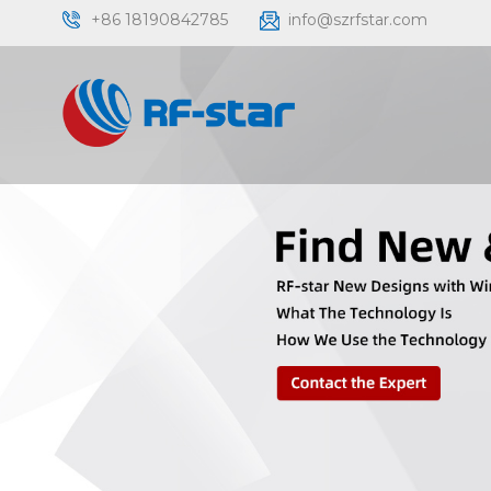
+86 18190842785
info@szrfstar.com