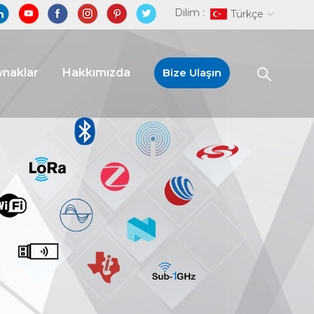
Dilim :
Türkçe
naklar
Hakkımızda
Bize Ulaşın