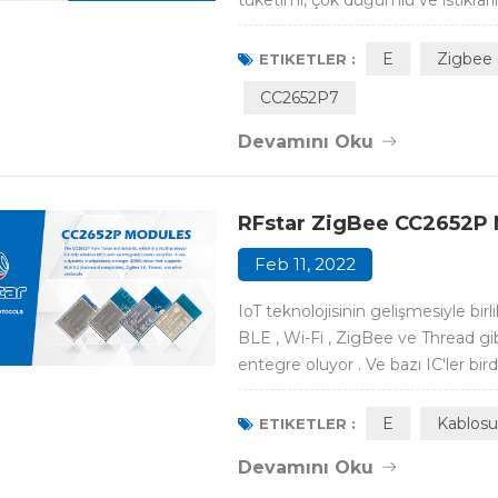
tüketimi, çok düğümlü ve istikrarlı
iletişim ağı olarak Zigbee protoko
uyumluluğu ile ev asistanı...
E
Zigbee
ETIKETLER :
CC2652P7
Devamını Oku
RFstar ZigBee CC2652P
Feb 11, 2022
IoT teknolojisinin gelişmesiyle b
BLE , Wi-Fi , ZigBee ve Thread gi
entegre oluyor . Ve bazı IC'ler bi
amplifikatörüne sahip çok protok
CC2652P . BLE 5.2 (geriye dönük u
E
Kablosu
ETIKETLER :
Devamını Oku