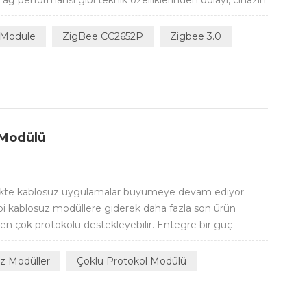
 ağ performansı gibi teknik özelliklerinden dolayı, cihazın
lünü kullanıyor. Bunların arasında Zigbee 3.0 , benzersiz
 Module
ZigBee CC2652P
Zigbee 3.0
 Modülü
irlikte kablosuz uygulamalar büyümeye devam ediyor.
bi kablosuz modüllere giderek daha fazla son ürün
rden çok protokolü destekleyebilir. Entegre bir güç
ollü 2,4 GHz kablosuz MCU olan Texas Instruments'tan
yumlu), ZigBee 3.0, Thread v...
z Modüller
Çoklu Protokol Modülü