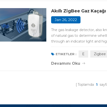
Akıllı ZigBee Gaz Kaçağ
Jan 26, 2022
The gas leakage detector, also k
of natural gas to determine whet
through an indicator light and hi
bridge and control center for sma
products and realizes the whole int
E
Zigbee
ETIKETLER :
Devamını Oku
Toplamda
1
sayfa