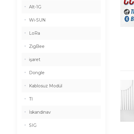
Alt-1G
Wi-SUN
LoRa
ZigBee
işaret
Dongle
Kablosuz Modül
TI
İskandinav
SIG