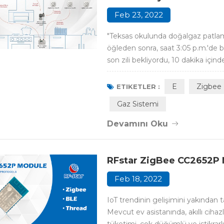
Feb 23, 2022
"Teksas okulunda doğalgaz patlam
öğleden sonra, saat 3:05 p.m.'de 
son zili bekliyordu, 10 dakika için
tam anlamıyla havaya uçuran, büyük
olmadan gelen patlamayı, çünkü o
E
Zigbee
ETIKETLER :
Gaz Sistemi
Devamını Oku
RFstar ZigBee CC2652P Mo
Feb 18, 2022
IoT trendinin gelişimini yakından t
Mevcut ev asistanında, akıllı ciha