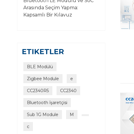
Bluetooth LE Modülü ve SoC
Arasında Seçim Yapma:
Kapsamlı Bir Kılavuz
ETIKETLER
BLE Modülü
Zigbee Module
e
CC2340R5
CC2340
Bluetooth İşaretçisi
Sub 1G Module
M
c