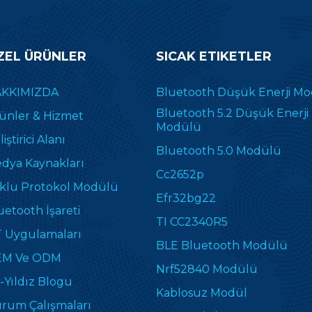
ZEL ÜRÜNLER
SICAK ETIKETLER
KKIMIZDA
Bluetooth Düşük Enerji M
Bluetooth 5.2 Düşük Enerji
ünler & Hizmet
Modülü
iştirici Alanı
Bluetooth 5.0 Modülü
dya Kaynakları
Cc2652p
klu Protokol Modülü
Efr32bg22
uetooth İşareti
TI CC2340R5
T Uygulamaları
BLE Bluetooth Modülü
M Ve ODM
Nrf52840 Modülü
-Yıldız Blogu
Kablosuz Modül
rum Çalışmaları