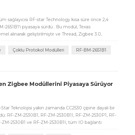
züm sağlayıcısı RF-star Technology kısa süre önce 2,4
-2651B1'i piyasaya sürdü . Bu modül, Texas
l alınarak geliştirilmiştir ve Thread, Zigbee 3.0,
ler , IEEE 802.15.4g, TI 15.4-Stack (2.4 GHz) ve tescilli
M® Cortex®-M4F ana işlemci, 40...
e
Çoklu Protokol Modülleri
RF-BM-2651B1
en Zigbee Modüllerini Piyasaya Sürüyor
-Star Teknolojisi yakın zamanda CC2530 çipine dayalı bir
ürdü: RF-ZM-2530B1, RF-ZM-2530B1I, RF-ZM-2530P1, RF-
RF-ZM-2530B1 ve RF-ZM-2530B1I, tüm IO bağlantı
sıyla PCB ve IPEX anten arayüzlerine sahip klasik