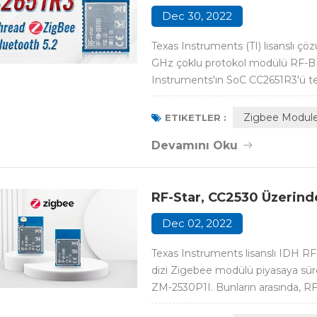
Dec 30, 2022
Texas Instruments (TI) lisanslı çö
GHz çoklu protokol modülü RF-BM
Instruments'ın SoC CC2651R3'ü teme
Bluetooth®5.2 Low Energy'yi destek
protokoller.CC2651R3, 48 MHz AR
Zigbee Modul
ETIKETLER :
Devamını Oku
RF-Star, CC2530 Üzerind
Dec 02, 2022
Texas Instruments lisanslı IDH RF
dizi Zigebee modülü piyasaya s
ZM-2530P1I. Bunların arasında, 
noktalarının dışarı çıktığı ve sıra