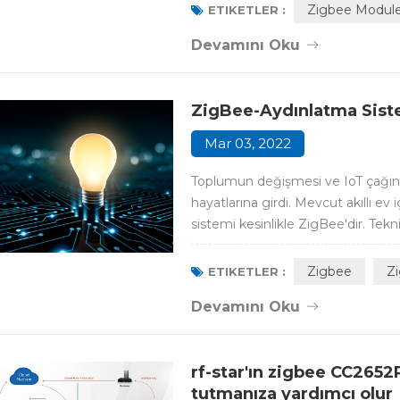
modellerdir. RF-ZM-2530P1 ve RF-Z
Zigbee Modul
ETIKETLER :
Devamını Oku
ZigBee-Aydınlatma Sist
Mar 03, 2022
Toplumun değişmesi ve IoT çağının g
hayatlarına girdi. Mevcut akıllı e
sistemi kesinlikle ZigBee'dir. Tekn
vazgeçilmez ve baskın bir iletişim 
gittiğinde ışık sönüyor ki bu her akı
Zigbee
Z
ETIKETLER :
Devamını Oku
rf-star'ın zigbee CC265
tutmanıza yardımcı olur