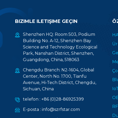
BIZIMLE ILETIŞIME GEÇIN
Ö
Shenzhen HQ: Room 503, Podium
HA
Building No. A-12, Shenzhen Bay
Ür
Science and Technology Ecological
Gel
Park, Nanshan District, Shenzhen,
Guangdong, China, 518063
Me
Chengdu Branch: N2-1604, Global
Ço
Center, North No. 1700, Tianfu
Bl
Avenue, Hi-Tech District, Chengdu,
Io
Sichuan, China
OE
telefon :
+86 (0)28-86925399
RF
E-posta :
info@szrfstar.com
Du