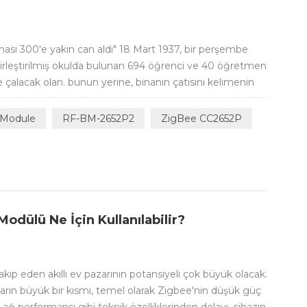
ası 300'e yakın can aldı" 18 Mart 1937, bir perşembe
birleştirilmiş okulda bulunan 694 öğrenci ve 40 öğretmen
de çalacak olan. bunun yerine, binanın çatısını kelimenin
 ve güçlü bir patlama, okulu yerle bir etti. uyarı
 zamanlar doğal...
 Module
RF-BM-2652P2
ZigBee CC2652P
dülü Ne İçin Kullanılabilir?
akip eden akıllı ev pazarının potansiyeli çok büyük olacak.
zların büyük bir kısmı, temel olarak Zigbee'nin düşük güç