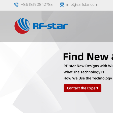
+86 18190842785
info@szrfstar.com