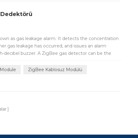
ı Dedektörü
nown as gas leakage alarm. It detects the concentration
her gas leakage has occurred, and issues an alarm
gh-decibel buzzer. A ZigBee gas detector can be the
rt homes and plays an irreplaceable role for all ZigBee
elligent linkage of y...
 Module
ZigBee Kablosuz Modülü
lar