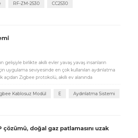
M-2530P1I, yine tam IO led çıkış...
e
RF-ZM-2530
CC2530
emi
elişiyle birlikte akıllı evler yavaş yavaş insanların
v için uygulama seviyesinde en çok kullanılan aydınlatma
ik açıdan Zigbee protokolü, akıllı ev alanında
ağıdır. İnsanlar geldiğinde ışık yanıyor ve insanlar
llı ev sistem...
igbee Kablosuz Modül
E
Aydınlatma Sistemi
2P çözümü, doğal gaz patlamasını uzak