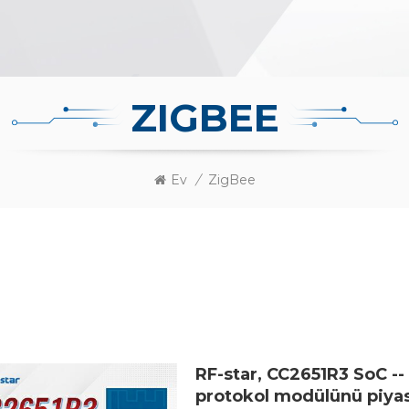
ZIGBEE
Ev
/
ZigBee
RF-star, CC2651R3 SoC --
protokol modülünü piya