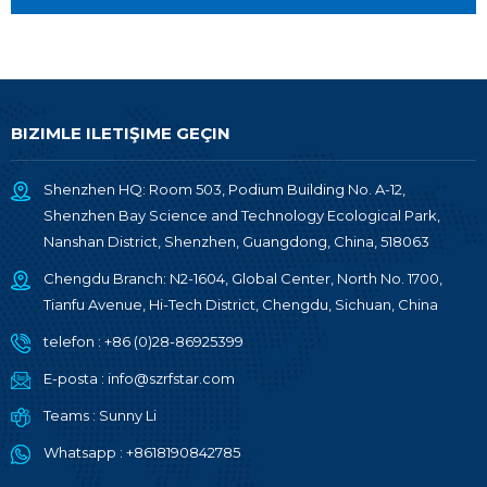
BIZIMLE ILETIŞIME GEÇIN
Shenzhen HQ: Room 503, Podium Building No. A-12,
Shenzhen Bay Science and Technology Ecological Park,
Nanshan District, Shenzhen, Guangdong, China, 518063
Chengdu Branch: N2-1604, Global Center, North No. 1700,
Tianfu Avenue, Hi-Tech District, Chengdu, Sichuan, China
telefon :
+86 (0)28-86925399
E-posta :
info@szrfstar.com
Teams :
Sunny Li
Whatsapp :
+8618190842785