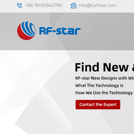
+86 18190842785
info@szrfstar.com