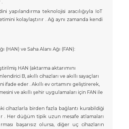
r
.
ini yapılandırma teknolojisi
aracılığıyla
IoT
letimini
kolaylaştırır .
Ağ aynı zamanda kendi
ğı (HAN) ve Saha Alanı Ağı (FAN):
iştirilmiş HAN (aktarma
aktarımını
nlendirici B,
akıllı cihazları ve akıllı sayaçları
ni ifade eder .
Akıllı ev ortamını geliştirerek,
esini ve akıllı şehir uygulamaları için FAN ile
aki
cihazlarla
birden fazla bağlantı kurabildiği
ır .
Her düğüm tipik
uzun mesafe atlamaları
kurması
başarısız olursa, diğer uç
cihazların