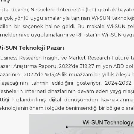
ijital devrim, Nesnelerin İnterneti'ni (IoT) günlük hay
e çok yönlü uygulamalarıyla tanınan Wi-SUN teknolojisi
dilen bir seçenek haline geldi. Bu makale Wi-SUN
te
rneklerini
ve uygulamalarını
ve
RF
-star'ın
Wi -SUN
uygu
i-SUN Teknoloji Pazarı
usiness Research Insight ve Market Research Future t
azarı Araştırma Raporu,
2022'de 319,27 milyon ABD dol
azarının
, 2022'de
%13,45'lik muazzam bir yıllık bileşi
laşacağının
tahmin
edildiğini
gösteriyor.
2024-2032
esnelerin İnterneti cihazlarının
devam eden yaygınla
ttiği
hızlandırılmış dijital dönüşümden
kaynaklanma
eknolojisinin önemli ölçüde benimsendiği bir bölge olara