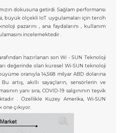
atımızın dokusuna getirdi. Sağlam performansı
, büyük ölçekli IoT uygulamaları için tercih
knoloji
pazarını
,
ana
faydalarını
,
kullanım
lamasını incelemektedir
.
arafından hazırlanan son
Wi -
SUN
Teknoloji
arı
değerinde olan
küresel Wi-SUN teknoloji
k büyüme oranıyla
14,568 milyar ABD dolarına
.
Bu
artış,
akıllı
sayaçların, sensörlerin ve
şmasının
yanı sıra,
COVID-19 salgınının
teşvik
ktadır .
Özellikle Kuzey Amerika, Wi-SUN
k öne çıkıyor.