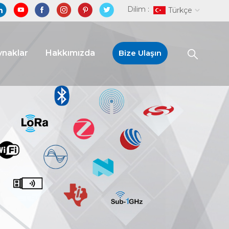
Dilim :
Türkçe
naklar
Hakkımızda
Bize Ulaşın