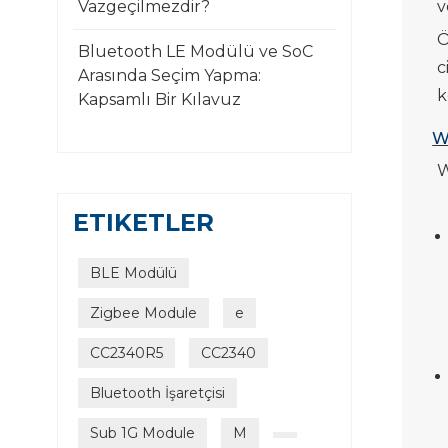
Vazgeçilmezdir?
v
Ö
Bluetooth LE Modülü ve SoC
c
Arasında Seçim Yapma:
k
Kapsamlı Bir Kılavuz
W
W
ETIKETLER
BLE Modülü
Zigbee Module
e
CC2340R5
CC2340
Bluetooth İşaretçisi
Sub 1G Module
M