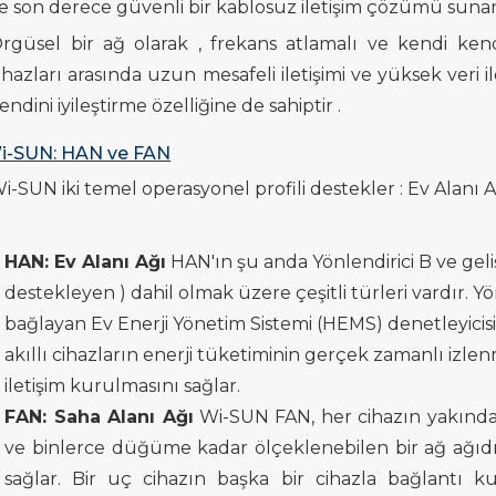
e son derece güvenli bir kablosuz iletişim çözümü
suna
rgüsel bir ağ olarak ,
frekans atlamalı ve kendi kend
ihazları arasında uzun mesafeli iletişimi ve
yüksek
veri i
endini iyileştirme özelliğine
de sahiptir
.
i-SUN: HAN ve FAN
i-SUN iki
temel
operasyonel profili destekler
:
Ev Alanı A
HAN: Ev Alanı Ağı
HAN'ın şu anda Yönlendirici B ve gel
destekleyen
) dahil olmak üzere çeşitli türleri vardır. Yö
bağlayan
Ev Enerji Yönetim Sistemi (HEMS) denetleyicisi
akıllı cihazların enerji tüketiminin gerçek zamanlı izlenm
iletişim kurulmasını sağlar.
FAN: Saha Alanı Ağı
Wi-SUN FAN, her cihazın
yakınd
ve
binlerce düğüme kadar ölçeklenebilen
bir ağ ağıd
sağlar. Bir uç
cihazın
başka bir cihazla bağlantı 