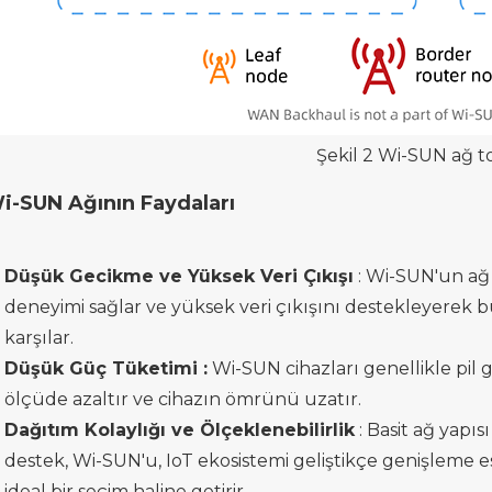
Şekil 2
Wi-SUN
ağ
t
i-SUN
Ağının
Faydaları
Düşük Gecikme ve Yüksek Veri Çıkışı
: Wi-SUN'un ağ t
deneyimi sağlar ve yüksek veri çıkışını destekleyerek bü
karşılar.
Düşük Güç Tüketimi
:
Wi-SUN cihazları genellikle pil 
ölçüde azaltır ve cihazın ömrünü uzatır.
Dağıtım Kolaylığı ve Ölçeklenebilirlik
: Basit ağ yapıs
destek, Wi-SUN'u, IoT ekosistemi geliştikçe genişleme e
ideal bir seçim haline getirir.