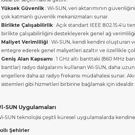
Yüksek Güvenlik
: Wi-SUN, veri aktarımının güvenliğini
çok katmanlı güvenlik mekanizmaları sunar.
Birlikte Çalışabilirlik
: Açık standart IEEE 802.15.4'ü te
birlikte çalışabilirliğini destekleyerek genel ağ verimlil
Maliyet Verimliliği
: Wi-SUN, kendi kendini oluşturan ve
entegre ederek genel maliyetleri azaltır ve özellikle ço
Geniş Alan Kapsamı
: 1 GHz altı banttaki (860 MHz ban
bantlar) radyo dalgalarını kullanan Wi-SUN, daha uzun e
engellere daha az radyo frekansı müdahalesi sunar. Akıllı
sistemleri gibi hizmetleri birbirine bağlamak için idealdir.
i-SUN
Uygulamaları
i-SUN teknolojisi çeşitli küresel uygulamalarda kendine
ıllı Şehirler