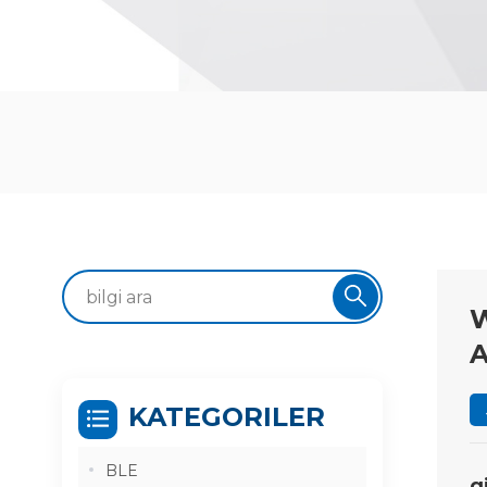
W
A
KATEGORILER
BLE
g