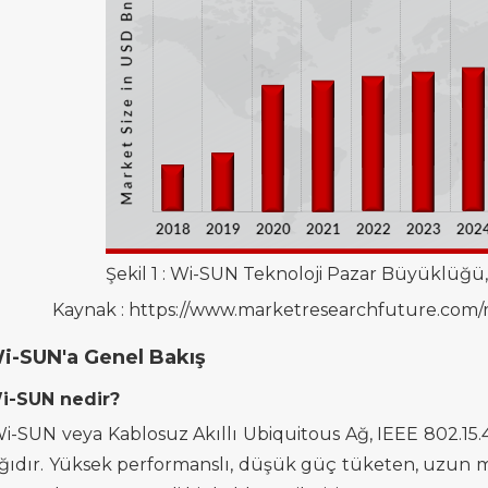
Şekil 1
:
Wi-SUN Teknoloji Pazar Büyüklüğü, 
Kaynak
: https://www.marketresearchfuture.com/
i-SUN'a
Genel Bakış
i-SUN nedir?
i-SUN veya Kablosuz Akıllı Ubiquitous Ağ, IEEE 802.15.4
ğıdır.
Yüksek performanslı, düşük güç tüketen, uzun menz