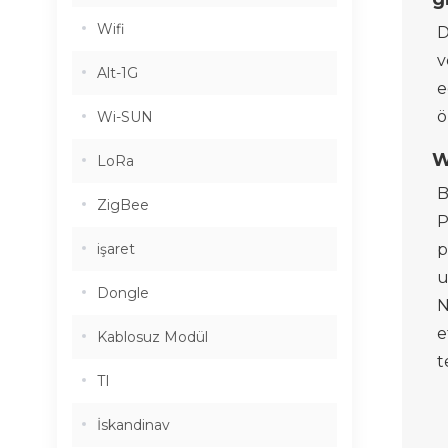
Wifi
D
v
Alt-1G
e
ö
Wi-SUN
W
LoRa
B
ZigBee
P
işaret
p
u
Dongle
N
e
Kablosuz Modül
t
TI
İskandinav