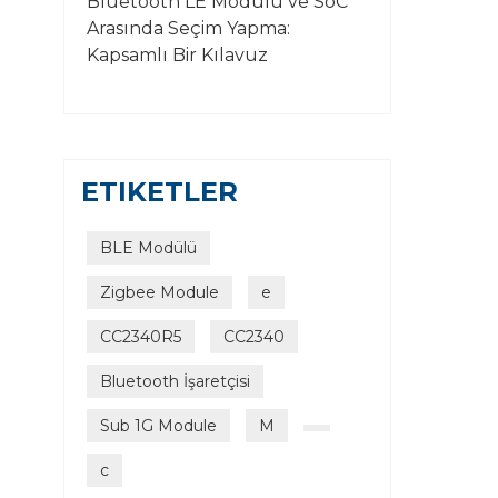
Bluetooth LE Modülü ve SoC
Arasında Seçim Yapma:
Kapsamlı Bir Kılavuz
ETIKETLER
BLE Modülü
Zigbee Module
e
CC2340R5
CC2340
Bluetooth İşaretçisi
Sub 1G Module
M
c