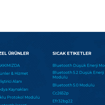
ZEL ÜRÜNLER
SICAK ETIKETLER
KKIMIZDA
Bluetooth Düşük Enerji M
Bluetooth 5.2 Düşük Enerji
ünler & Hizmet
Modülü
iştirici Alanı
Bluetooth 5.0 Modülü
dya Kaynakları
Cc2652p
klu Protokol Modülü
Efr32bg22