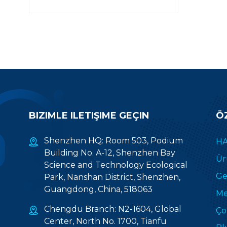
BIZIMLE ILETIŞIME GEÇIN
Ö
Shenzhen HQ: Room 503, Podium
HA
Building No. A-12, Shenzhen Bay
Ür
Science and Technology Ecological
Gel
Park, Nanshan District, Shenzhen,
Guangdong, China, 518063
Me
Chengdu Branch: N2-1604, Global
Ço
Center, North No. 1700, Tianfu