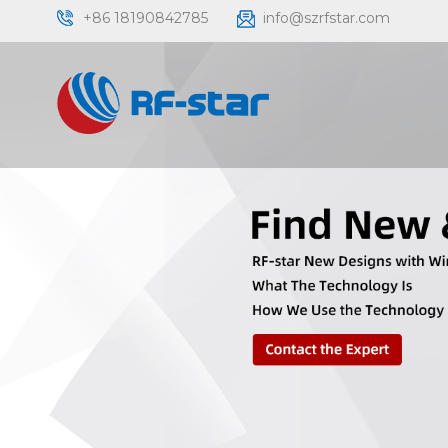
+86 18190842785
info@szrfstar.com