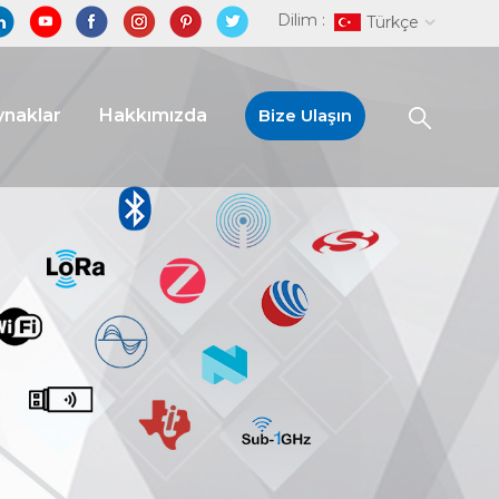
Dilim :
Türkçe
naklar
Hakkımızda
Bize Ulaşın