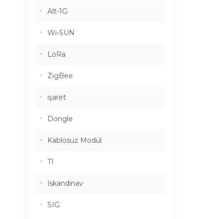
Alt-1G
Wi-SUN
LoRa
ZigBee
işaret
Dongle
Kablosuz Modül
TI
İskandinav
SIG