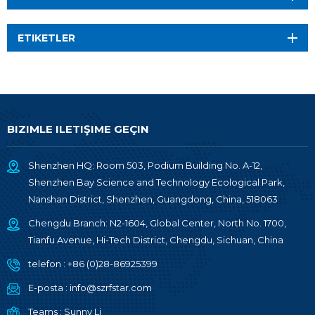
ETIKETLER
BIZIMLE ILETIŞIME GEÇIN
Shenzhen HQ: Room 503, Podium Building No. A-12,
Shenzhen Bay Science and Technology Ecological Park,
Nanshan District, Shenzhen, Guangdong, China, 518063
Chengdu Branch: N2-1604, Global Center, North No. 1700,
Tianfu Avenue, Hi-Tech District, Chengdu, Sichuan, China
telefon :
+86 (0)28-86925399
E-posta :
info@szrfstar.com
Teams :
Sunny Li