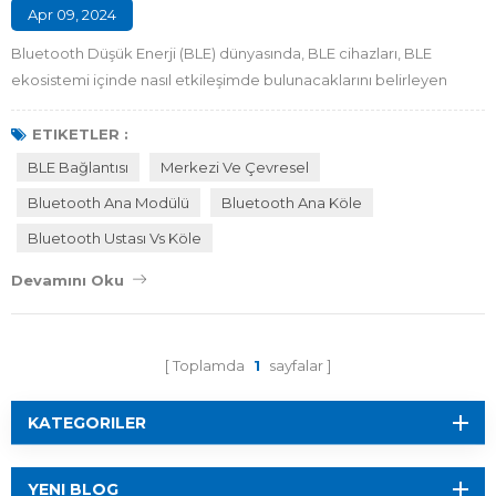
Apr 09, 2024
Bluetooth Düşük Enerji (BLE) dünyasında, BLE cihazları, BLE
ekosistemi içinde nasıl etkileşimde bulunacaklarını belirleyen
belirli rolleri oynayacak şekilde tasarlanmıştır. BLE teknolojisinin
faydalarından tam anlamıyla yararlanmak için BLE cihazlarının
ETIKETLER :
iletişim sürecindeki rollerini anlamak önemlidir. Bu makalede BLE
BLE Bağlantısı
Merkezi Ve Çevresel
bağlantısındaki ortak rolleri, Merkezi ve Çevresel roller arasındaki
Bluetooth Ana Modülü
Bluetooth Ana Köle
farkları ve...
Bluetooth Ustası Vs Köle
Devamını Oku
Toplamda
1
sayfalar
KATEGORILER
YENI BLOG