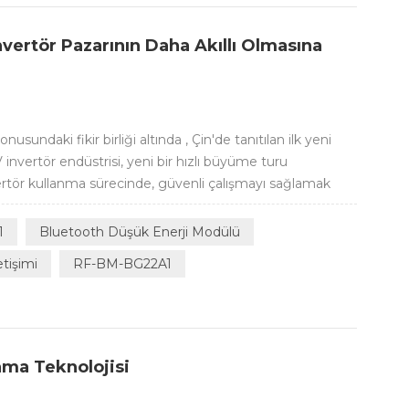
nvertör Pazarının Daha Akıllı Olmasına
nusundaki fikir birliği altında , Çin'de tanıtılan ilk yeni
V invertör endüstrisi, yeni bir hızlı büyüme turu
ertör kullanma sürecinde, güvenli çalışmayı sağlamak
relerini ve çalışma durumunu görüntülemek için LCD'yi
rekli işlemle...
1
Bluetooth Düşük Enerji Modülü
etişimi
RF-BM-BG22A1
ama Teknolojisi