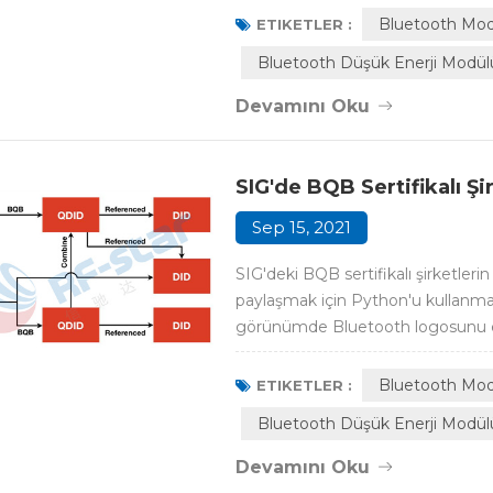
telefonların, tabletlerin ve PC'le...
Bluetooth Mo
ETIKETLER :
Bluetooth Düşük Enerji Modül
Devamını Oku
SIG'de BQB Sertifikalı Şi
Sep 15, 2021
SIG'deki BQB sertifikalı şirketlerin 
paylaşmak için Python'u kullanmak 
görünümde Bluetooth logosunu etik
ücreti ödemesi gereken BQB sertif
sertifikalandırmadan geçmelidir. B
Bluetooth Mo
ETIKETLER :
Bluetooth Düşük Enerji Modül
Devamını Oku