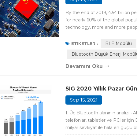
By the end of 2019, 4.54 billion 
for nearly 60% of the global popu
technology, more and more peop
requirements for network transmi
transmission has evolved from the 
BLE Modülü
ETIKETLER :
Bluetooth Düşük Enerji Modül
Devamını Oku
SIG 2020 Yıllık Pazar Gün
Sep 15, 2021
1. Üç Bluetooth alanının analizi • Akı
telefonlar, tabletler ve PC'ler iç
milyar sevkiyat ile hala en güçlü o
oluşturuyor. Bu tür ürünler çok ol