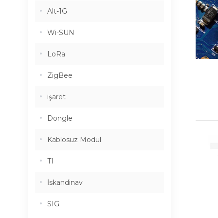
Alt-1G
Wi-SUN
LoRa
ZigBee
işaret
Dongle
Kablosuz Modül
TI
İskandinav
SIG