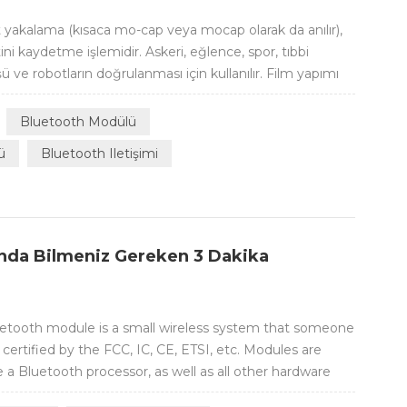
yakalama (kısaca mo-cap veya mocap olarak da anılır),
ni kaydetme işlemidir. Askeri, eğlence, spor, tıbbi
 ve robotların doğrulanması için kullanılır. Film yapımı
uların hareketlerinin kaydedilmesi ve bu bilgilerin dijital
ilgisay...
Bluetooth Modülü
ü
Bluetooth Iletişimi
nda Bilmeniz Gereken 3 Dakika
etooth module is a small wireless system that someone
ertified by the FCC, IC, CE, ETSI, etc. Modules are
e a Bluetooth processor, as well as all other hardware
ardware components for the Bluetooth module includes