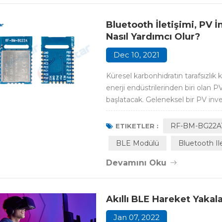
Bluetooth İletişimi, PV İ
Nasıl Yardımcı Olur?
Dec 10, 2021
Küresel karbonhidratın tarafsızlık ko
enerji endüstrilerinden biri olan P
başlatacak. Geleneksel bir PV inv
için, invertörün çalışma paramet
kullanmak ve aynı zamanda bazı ge
RF-BM-BG22A
ETIKETLER :
BLE Modülü
Bluetooth Il
Devamını Oku
Akıllı BLE Hareket Yakal
Jan 07, 2022