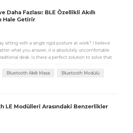
e Daha Fazlası: BLE Özellikli Akıllı
ı Hale Getirir
y sitting with a single rigid posture at work? I believe
tter what you answer, it is absolutely uncomfortable
raditional desk. Is there a perfect solution to solve that
ill introduce how a smart height-adjustable desk
 you healthier an...
Bluetooth Akıllı Masa
Bluetooth Modülü
h LE Modülleri Arasındaki Benzerlikler