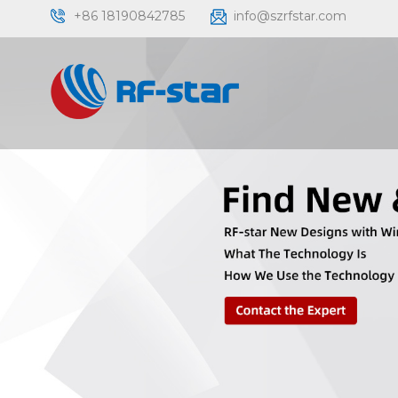
+86 18190842785
info@szrfstar.com