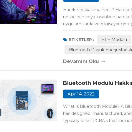
Hareket yakalama nedir? Hareket 
nesnelerin veya insanların hareketi
uygulamalarda ve bilgisayar görüşü
ve video oyunu geliştirmede, oyunc
karakter modellerini 2-D veya 3-D b
BLE Modülü
ETIKETLER :
Bluetooth Düşük Enerji Modül
Devamını Oku
Bluetooth Modülü Hakkı
Apr 14, 2022
What is Bluetooth Module? A Blu
has designed, manufactured, and c
typically small PCBA's that includ
needed to run the device. Key h