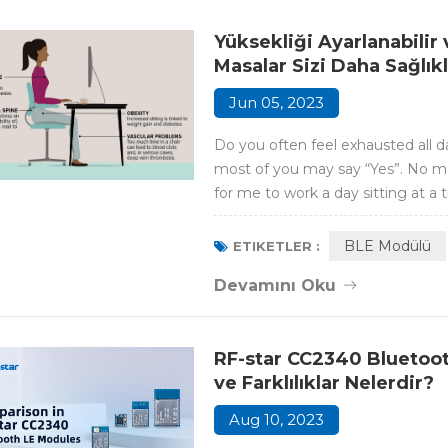
Yüksekliği Ayarlanabilir v
Masalar Sizi Daha Sağlıkl
Jun 05, 2023
Do you often feel exhausted all da
most of you may say “Yes”. No ma
for me to work a day sitting at a t
problem? Of course, the article w
embedded BLE technology to make
BLE Modülü
ETIKETLER :
Devamını Oku
RF-star CC2340 Bluetoot
ve Farklılıklar Nelerdir?
Aug 10, 2023