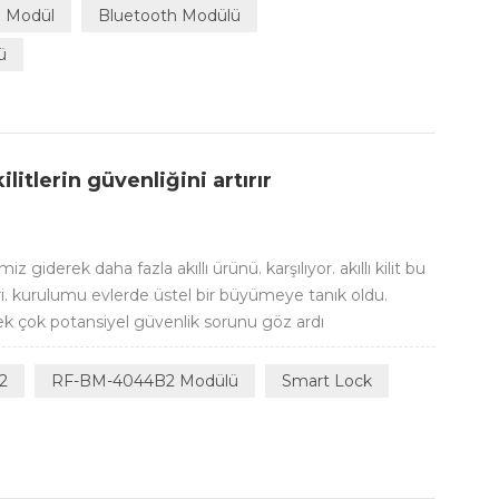
SoC including the proce...
lı Modül
Bluetooth Modülü
ü
litlerin güvenliğini artırır
miz giderek daha fazla akıllı ürünü. karşılıyor. akıllı kilit bu
iri. kurulumu evlerde üstel bir büyümeye tanık oldu.
i pek çok potansiyel güvenlik sorunu göz ardı
ong) laboratuvarı, tarafından 20 Temmuz 2021'de
e güvenl...
2
RF-BM-4044B2 Modülü
Smart Lock