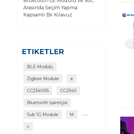
Bluetooth LE Modülü ve SoC
Arasında Seçim Yapma:
Kapsamlı Bir Kılavuz
ETIKETLER
BLE Modülü
Zigbee Module
e
CC2340R5
CC2340
Bluetooth İşaretçisi
Sub 1G Module
M
c