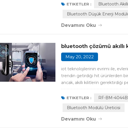
(but not limited to): A Bluetooth 
Bluetooth Akıl
ETIKETLER :
Bluetooth Düşük Enerji Modül
Devamını Oku
bluetooth çözümü akıllı ki
May 20, 2022
iot teknolojilerinin evrimi ile, evleri
trendin getirdiği hit ürünlerden b
ancak, akıllı kilitlerin gerektirdiğ
edilmemelidir. Çin saibao (shand
yayınlanan akıllı kilitlerin kalitesi v
RF-BM-4044B
ETIKETLER :
Bluetooth Modülü Üreticisi
Devamını Oku