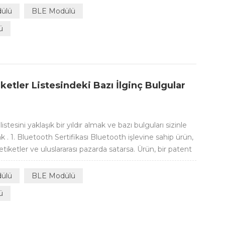
dülü
BLE Modülü
ü
rketler Listesindeki Bazı İlginç Bulgular
listesini yaklaşık bir yıldır almak ve bazı bulguları sizinle
. 1. Bluetooth Sertifikası Bluetooth işlevine sahip ürün,
etler ve uluslararası pazarda satarsa. Ürün, bir patent
ikasını almak için SIG tarafından sıkı denetim ve
QB ...
dülü
BLE Modülü
ü