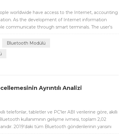
people worldwide have access to the Internet, accounting
lation. As the development of Internet information
le communicate through smart terminals. The user's
ssion continue to increase. The content of information
original image and text ...
Bluetooth Modülü
ü
cellemesinin Ayrıntılı Analizi
llı telefonlar, tabletler ve PC'ler ABI verilerine göre, akıllı
in Bluetooth kullanımının gelişme ivmesi, toplam 2,02
lanıdır. 2019'daki tüm Bluetooth gönderilerinin yarısını
gun ve gönderiler gelecekte sabit kalacak. Akıllı