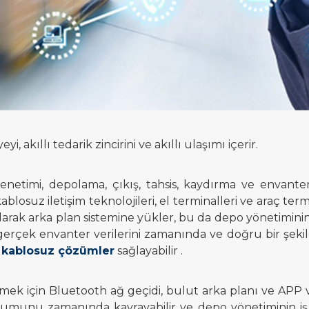
eyi, akıllı tedarik zincirini ve akıllı ulaşımı içerir.
timi, depolama, çıkış, tahsis, kaydırma ve envanter sa
kablosuz iletişim teknolojileri, el terminalleri ve araç termi
arak arka plan sistemine yükler, bu da depo yönetiminin
gerçek envanter verilerini zamanında ve doğru bir şeki
i
kablosuz çözümler
sağlayabilir .
ek için Bluetooth ağ geçidi, bulut arka planı ve APP vb
nu zamanında kavrayabilir ve depo yönetiminin iş ve