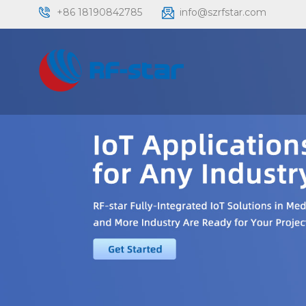
+86 18190842785
info@szrfstar.com