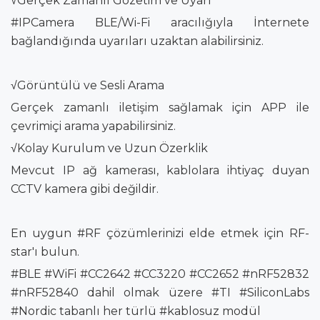
√Gerçek Zamanlı Gözetim ve Uyarı
#IPCamera BLE/Wi-Fi aracılığıyla İnternete
bağlandığında uyarıları uzaktan alabilirsiniz.
√Görüntülü ve Sesli Arama
Gerçek zamanlı iletişim sağlamak için APP ile
çevrimiçi arama yapabilirsiniz.
√Kolay Kurulum ve Uzun Özerklik
Mevcut IP ağ kamerası, kablolara ihtiyaç duyan
CCTV kamera gibi değildir.
En uygun #RF çözümlerinizi elde etmek için RF-
star'ı bulun.
#BLE #WiFi #CC2642 #CC3220 #CC2652 #nRF52832
#nRF52840 dahil olmak üzere #TI #SiliconLabs
#Nordic tabanlı her türlü #kablosuz modül