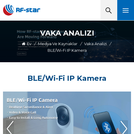
VAKA ANALIZI
Ev
/
Medya Ve Kaynaklar
/
Vaka Analizi
/
BLE/Wi-Fi IP Kamera
BLE/Wi-Fi IP Kamera