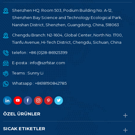
Shenzhen HQ: Room 503, Podium Building No. A-12,
Shenzhen Bay Science and Technology Ecological Park,
Nanshan District, Shenzhen, Guangdong, China, 518063
Chengdu Branch: N2-1604, Global Center, North No. 1700,
Tianfu Avenue, Hi-Tech District, Chengdu, Sichuan, China
telefon :
+86 (0)28-86925399
E-posta :
info@szrfstar.com
Teams :
Sunny Li
Whatsapp :
+8618190842785
ÖZEL ÜRÜNLER
SICAK ETIKETLER