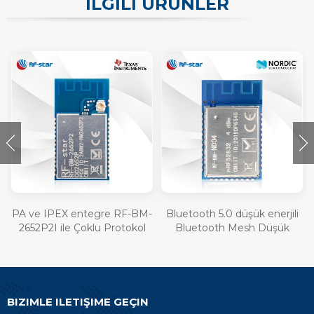
ILGILI ÜRÜNLER
PA ve IPEX entegre RF-BM-
Bluetooth 5.0 düşük enerjili
2652P2I ile Çoklu Protokol
Bluetooth Mesh Düşük
Modülü CC2652P
Enerjili nRF52832 modülü
RF-BM-ND04
BIZIMLE ILETIŞIME GEÇIN