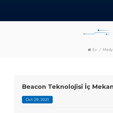
Ev
/
Medya
Beacon Teknolojisi İç Meka
Oct 29, 2021