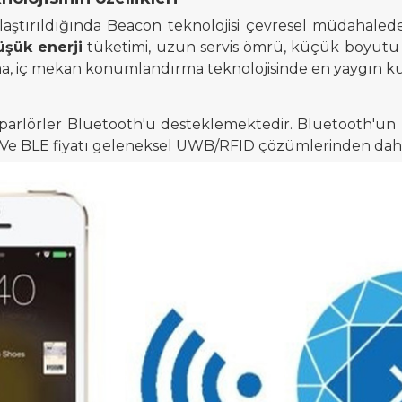
ılaştırıldığında
Beacon teknolojisi çevresel müdahaled
üşük enerji
tüketimi, uzun servis ömrü, küçük boyutu
 iç mekan konumlandırma teknolojisinde en yaygın kull
hoparlörler Bluetooth'u desteklemektedir. Bluetooth'un p
ar. Ve BLE fiyatı geleneksel UWB/RFID çözümlerinden da