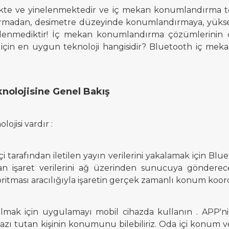
te ve yinelenmektedir ve iç mekan konumlandırma tekn
madan, desimetre düzeyinde konumlandırmaya, yüksek
lenmediktir! İç mekan konumlandırma çözümlerinin çeş
 için en uygun teknoloji hangisidir? Bluetooth iç 
olojisine Genel Bakış
lojisi vardır
:
çi tarafından iletilen yayın verilerini yakalamak için Bl
nan işaret verilerini ağ üzerinden sunucuya gönderec
itması aracılığıyla işaretin gerçek zamanlı konum koord
 almak için uygulamayı mobil cihazda kullanın
.
APP'ni
azı tutan kişinin konumunu bilebiliriz.
Oda içi konum ve