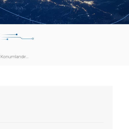
Beacon Teknolojisi İç Mekan Konumlandırmayı Kolaylaştırır