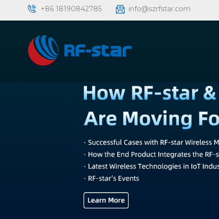
+86 18190842785
info@szrfstar.com