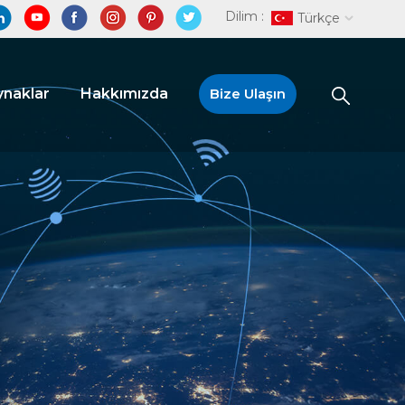
Dilim :
Türkçe
naklar
Hakkımızda
Bize Ulaşın