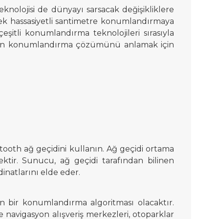
olojisi de dünyayı sarsacak değişikliklere
 hassasiyetli santimetre konumlandırmaya
itli konumlandırma teknolojileri sırasıyla
mekan konumlandırma çözümünü anlamak için
uetooth ağ geçidini kullanın. Ağ geçidi ortama
ektir. Sunucu, ağ geçidi tarafından bilinen
inatlarını elde eder.
n bir konumlandırma algoritması olacaktır.
 navigasyon alışveriş merkezleri, otoparklar